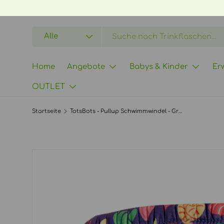
DIREKT ZUM INHALT
Suchen
Art
Alle
Home
Angebote
Babys & Kinder
Er
OUTLET
Startseite
TotsBots - Pullup Schwimmwindel - Größe 5 (2-3 Jahre)
Bild 3 ist nun in der Galerieansicht verfügbar
ZU PRODUKTINFORMATIONEN SPRINGEN