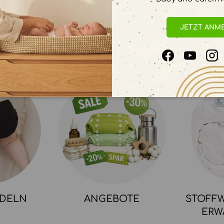
JETZT ANM
Facebook
YouTube
In
NDELN
ANGEBOTE
STOFFW
ERW