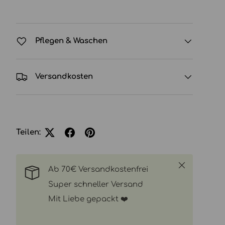
Pflegen & Waschen
Versandkosten
Teilen:
icht laden
in Galerieansicht laden
Bild 10 in Galerieansicht laden
Bild 11 in Galerieansicht laden
Schließen
Ab 70€ Versandkostenfrei
Super schneller Versand
Mit Liebe gepackt ❤️