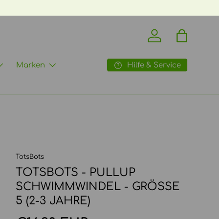
Einloggen
Einkaufst
Hilfe & Service
Marken
TotsBots
TOTSBOTS - PULLUP
SCHWIMMWINDEL - GRÖSSE 5
(2-3 JAHRE)