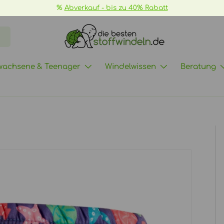
%
Abverkauf - bis zu 40% Rabatt
wachsene & Teenager
Windelwissen
Beratung