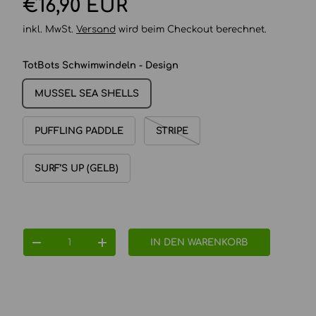
Normaler Preis
€16,90 EUR
inkl. MwSt.
Versand
wird beim Checkout berechnet.
TotBots Schwimwindeln - Design
MUSSEL SEA SHELLS
PUFFLING PADDLE
STRIPE
SURF’S UP (GELB)
Anzahl
IN DEN WARENKORB
MENGE VERRINGERN
MENGE ERHÖHEN