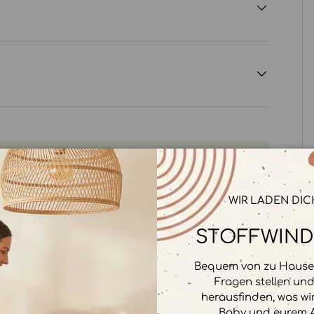
WIR LADEN DIC
rbeitet. Wir speichern keine
STOFFWIND
Bequem von zu Hause 
Fragen stellen un
herausfinden, was wi
Baby und eurem A