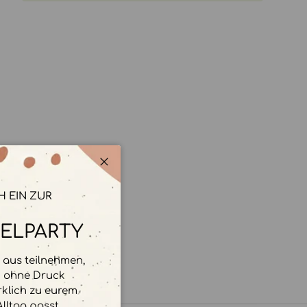
Schließen
H EIN ZUR
ELPARTY
aus teilnehmen,
d ohne Druck
rklich zu eurem
lltag passt.