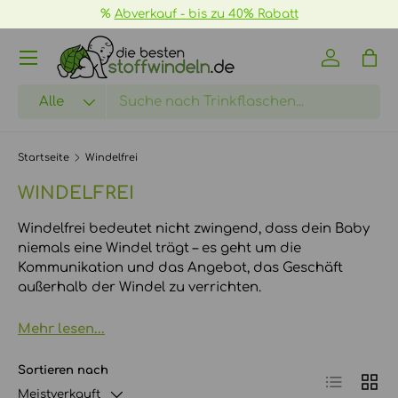
%
Abverkauf - bis zu 40% Rabatt
DIREKT ZUM INHALT
Menü
Einloggen
Eink
Suchen
Art
Alle
Startseite
Windelfrei
WINDELFREI
Windelfrei bedeutet nicht zwingend, dass dein Baby
niemals eine Windel trägt – es geht um die
Kommunikation und das Angebot, das Geschäft
außerhalb der Windel zu verrichten.
Mehr lesen...
Sortieren nach
Produktlist
Produ
Meistverkauft