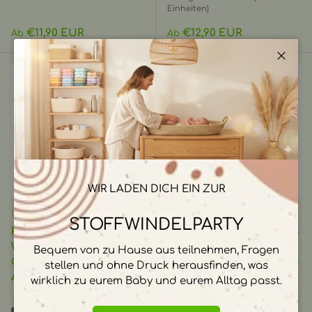
Einheiten)
Normaler Preis
Normaler Preis
€11,90 EUR
€12,90 EUR
Ab
Ab
Schli
OPTIONEN AUSWÄHLEN
OPTIO
WIR LADEN DICH EIN ZUR
Popolini
Little Lamb
STOFFWINDELPARTY
Popolini - EasyFree
Little Lamb - Windelfrei-
Wollinterlock (gewalkt
Höschenwindel
Bequem von zu Hause aus teilnehmen, Fragen
Organic) - Windel mit
(Bambus-Viskose) - ohne
stellen und ohne Druck herausfinden, was
Abhaltefunktion
Verschluss
wirklich zu eurem Baby und eurem Alltag passt.
Begrenzter Vorrat (7
Auf Lager