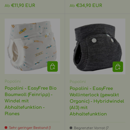
Normaler Preis
Normaler Preis
€11,90 EUR
€34,90 EUR
Ab
Ab
OPTIONEN AUSWÄHLEN
OPTIO
Popolini
Popolini
Popolini - EasyFree Bio
Popolini - EasyFree
Baumwoll (Feinripp) -
Wollinterlock (gewalkt
Windel mit
Organic) - Hybridwindel
Abhaltefunktion -
(AI3) mit
Planes
Abhaltefunktion
Sehr geringer Bestand (1
Begrenzter Vorrat (7