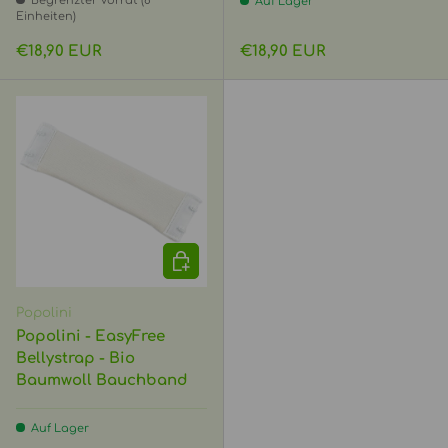
Begrenzter Vorrat (8
Auf Lager
Einheiten)
Normaler Preis
Normaler Preis
€18,90 EUR
€18,90 EUR
OPTIONEN AUSWÄHLEN
Popolini
Popolini - EasyFree
Bellystrap - Bio
Baumwoll Bauchband
Auf Lager