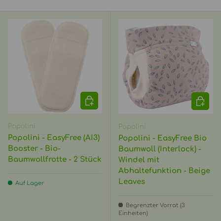
OPTIONEN AUSWÄHLEN
OPTIO
Popolini
Popolini
Popolini - EasyFree (AI3)
Popolini - EasyFree Bio
Booster - Bio-
Baumwoll (Interlock) -
Baumwollfrotte - 2 Stück
Windel mit
Abhaltefunktion - Beige
Leaves
Auf Lager
Begrenzter Vorrat (3
Einheiten)