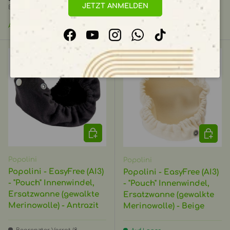
JETZT ANMELDEN
Einheiten)
Normaler Preis
Normaler Preis
€53,90 EUR
€14,90 EUR
Ab
Facebook
YouTube
Instagram
WhatsApp
TikTok
OPTIONEN AUSWÄHLEN
OPTIO
Popolini
Popolini
Popolini - EasyFree (AI3)
Popolini - EasyFree (AI3)
- "Pouch" Innenwindel,
- "Pouch" Innenwindel,
Ersatzwanne (gewalkte
Ersatzwanne (gewalkte
Merinowolle) - Antrazit
Merinowolle) - Beige