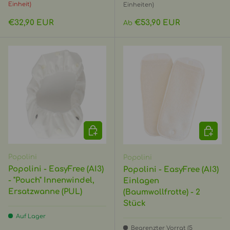
Einheit)
Einheiten)
Normaler Preis
Normaler Preis
€32,90 EUR
€53,90 EUR
Ab
OPTIONEN AUSWÄHLEN
OPTIO
Popolini
Popolini
Popolini - EasyFree (AI3)
Popolini - EasyFree (AI3)
- "Pouch" Innenwindel,
Einlagen
Ersatzwanne (PUL)
(Baumwollfrotte) - 2
Stück
Auf Lager
Begrenzter Vorrat (5