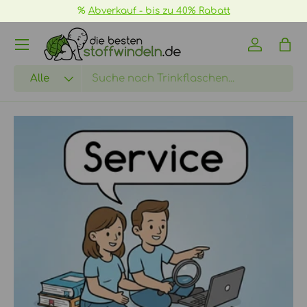
%
Abverkauf - bis zu 40% Rabatt
DIREKT ZUM INHALT
Menü
Einloggen
Eink
Suchen
Art
Alle