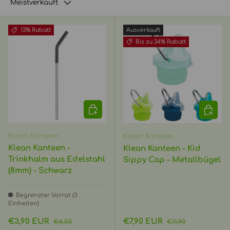
Meistverkauft
13% Rabatt
Ausverkauft
Bis zu 34% Rabatt
IN DEN WARENKORB
OPTIO
Klean Kanteen
Klean Kanteen
Klean Kanteen -
Klean Kanteen - Kid
Trinkhalm aus Edelstahl
Sippy Cap - Metallbügel
(8mm) - Schwarz
Begrenzter Vorrat (3
Einheiten)
Verkaufspreis
Normaler Preis
Verkaufspreis
Normaler Preis
€3,90 EUR
€7,90 EUR
€4,50
€11,90