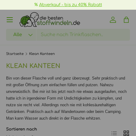
%
Abverkauf - bis zu 40% Rabatt
DIREKT ZUM INHALT
Menü
Einloggen
Eink
Suchen
Art
Alle
Startseite
Klean Kanteen
KLEAN KANTEEN
Bin von dieser Flasche voll und ganz überzeugt. Sehr praktisch und
mit großer Öffnung zum einfachen füllen und putzen. Nahezu
unverwüstlich. Bei mir ist bis jetzt noch nie etwas ausgelaufen, noch
hatte ich in irgendeiner Form mit Undichtigkeiten zu kämpfen, und
nutze sie recht viel. Allerdings noch nie mit kohlesäurehaltigen
Getränken. Praktisch auch auf Wandertouren oder beim Camping.
Man kann Wasser auch direkt in der Flasche erhitzen.
Sortieren nach
Produktlist
Produ