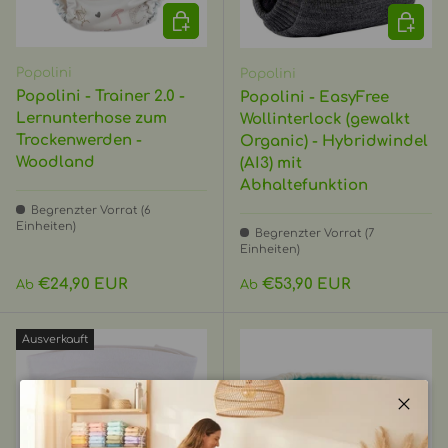
OPTIONEN AUSWÄHLEN
OPTIO
Popolini
Popolini
Popolini - Trainer 2.0 -
Popolini - EasyFree
Lernunterhose zum
Wollinterlock (gewalkt
Trockenwerden -
Organic) - Hybridwindel
Woodland
(AI3) mit
Abhaltefunktion
Begrenzter Vorrat (6
Einheiten)
Begrenzter Vorrat (7
Einheiten)
Normaler Preis
Normaler Preis
€24,90 EUR
€53,90 EUR
Ab
Ab
Ausverkauft
Schli