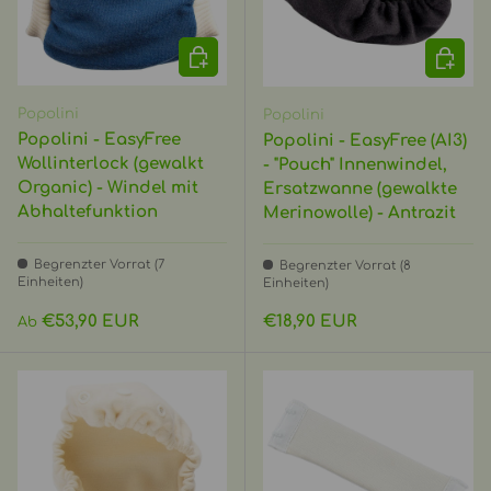
OPTIONEN AUSWÄHLEN
OPTIO
Popolini
Popolini
Popolini - EasyFree
Popolini - EasyFree (AI3)
Wollinterlock (gewalkt
- "Pouch" Innenwindel,
Organic) - Windel mit
Ersatzwanne (gewalkte
Abhaltefunktion
Merinowolle) - Antrazit
Begrenzter Vorrat (7
Begrenzter Vorrat (8
Einheiten)
Einheiten)
Normaler Preis
Normaler Preis
€53,90 EUR
€18,90 EUR
Ab