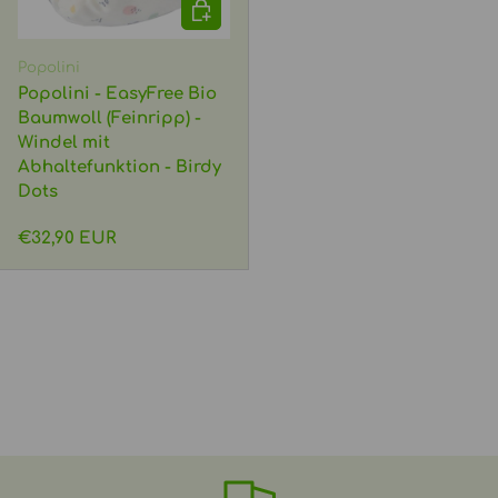
OPTIONEN AUSWÄHLEN
Popolini
Popolini - EasyFree Bio
Baumwoll (Feinripp) -
Windel mit
Abhaltefunktion - Birdy
Dots
Normaler Preis
€32,90 EUR