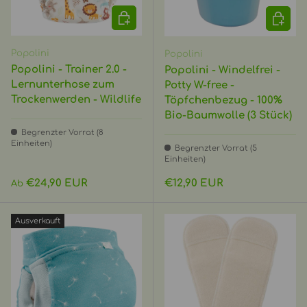
OPTIONEN AUSWÄHLEN
IN DEN
Popolini
Popolini
Popolini - Trainer 2.0 -
Popolini - Windelfrei -
Lernunterhose zum
Potty W-free -
Trockenwerden - Wildlife
Töpfchenbezug - 100%
Bio-Baumwolle (3 Stück)
Begrenzter Vorrat (8
Einheiten)
Begrenzter Vorrat (5
Einheiten)
Normaler Preis
Normaler Preis
€24,90 EUR
€12,90 EUR
Ab
Ausverkauft