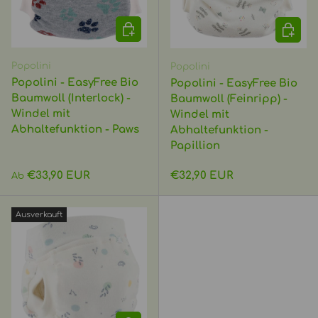
OPTIONEN AUSWÄHLEN
OPTIO
Popolini
Popolini
Popolini - EasyFree Bio
Popolini - EasyFree Bio
Baumwoll (Interlock) -
Baumwoll (Feinripp) -
Windel mit
Windel mit
Abhaltefunktion - Paws
Abhaltefunktion -
Papillion
Normaler Preis
Normaler Preis
€33,90 EUR
€32,90 EUR
Ab
Ausverkauft