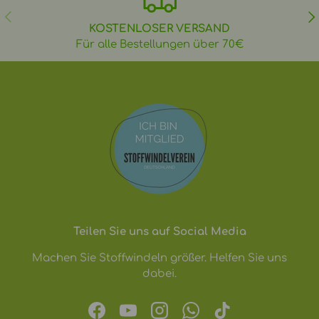
VORHERIGE
NÄ
KOSTENLOSER VERSAND
Für alle Bestellungen über 70€
Teilen Sie uns auf Social Media
Machen Sie Stoffwindeln größer. Helfen Sie uns
dabei.
Facebook
YouTube
Instagram
WhatsApp
TikTok