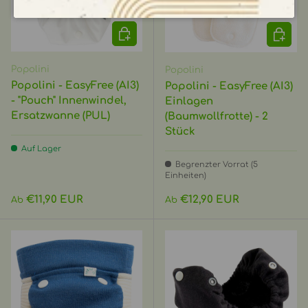
OPTIONEN AUSWÄHLEN
OPTIO
Popolini
Popolini
Popolini - EasyFree (AI3)
Popolini - EasyFree (AI3)
- "Pouch" Innenwindel,
Einlagen
Ersatzwanne (PUL)
(Baumwollfrotte) - 2
Stück
Auf Lager
Begrenzter Vorrat (5
Einheiten)
Normaler Preis
Normaler Preis
€11,90 EUR
€12,90 EUR
Ab
Ab