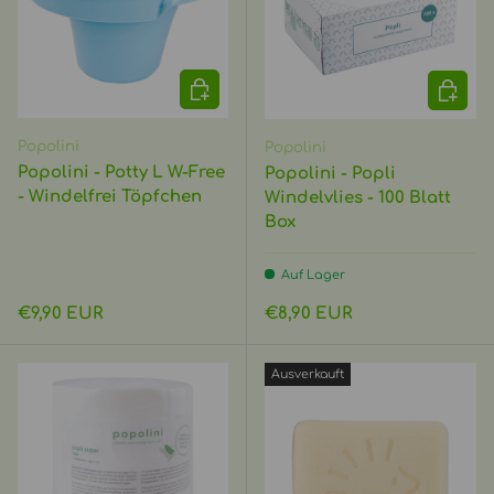
OPTIONEN AUSWÄHLEN
IN DEN
Popolini
Popolini
Popolini - Potty L W-Free
Popolini - Popli
- Windelfrei Töpfchen
Windelvlies - 100 Blatt
Box
Auf Lager
Normaler Preis
Normaler Preis
€9,90 EUR
€8,90 EUR
Ausverkauft