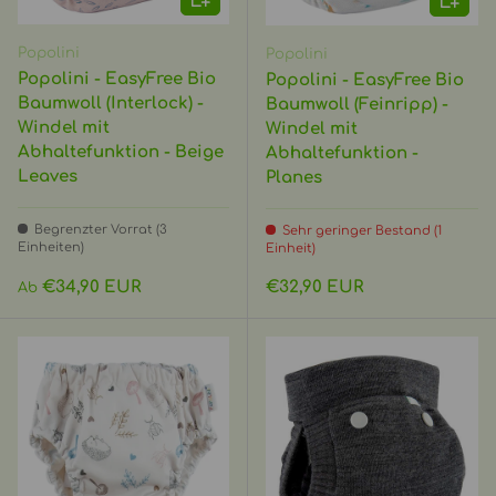
Popolini
Popolini
Popolini - EasyFree Bio
Popolini - EasyFree Bio
Baumwoll (Interlock) -
Baumwoll (Feinripp) -
Windel mit
Windel mit
Abhaltefunktion - Beige
Abhaltefunktion -
Leaves
Planes
Begrenzter Vorrat (3
Sehr geringer Bestand (1
Einheiten)
Einheit)
Normaler Preis
Normaler Preis
€34,90 EUR
€32,90 EUR
Ab