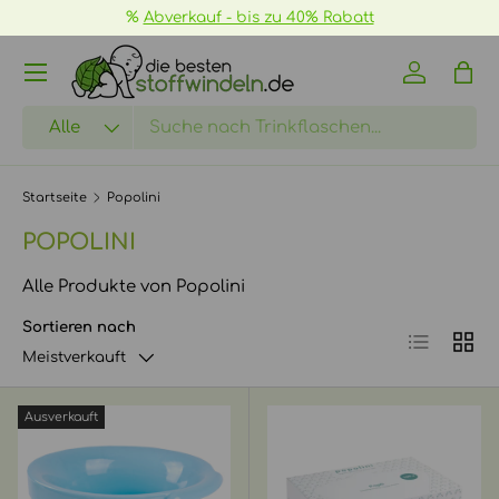
📦
GRATIS Versand ab 70€ ->
mehr Infos
DIREKT ZUM INHALT
Menü
Einloggen
Eink
Suchen
Art
Alle
Startseite
Popolini
POPOLINI
Alle Produkte von Popolini
Sortieren nach
Produktlist
Produ
Meistverkauft
Ausverkauft