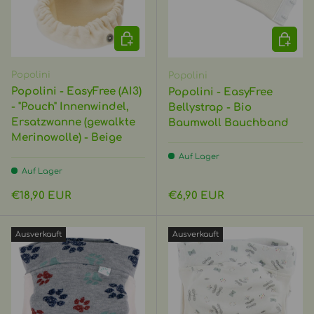
OPTIONEN AUSWÄHLEN
OPTIO
Popolini
Popolini
Popolini - EasyFree (AI3)
Popolini - EasyFree
- "Pouch" Innenwindel,
Bellystrap - Bio
Ersatzwanne (gewalkte
Baumwoll Bauchband
Merinowolle) - Beige
Auf Lager
Auf Lager
Normaler Preis
Normaler Preis
€18,90 EUR
€6,90 EUR
Ausverkauft
Ausverkauft