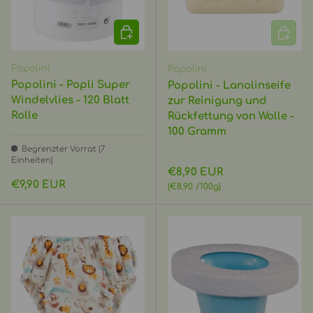
IN DEN WARENKORB
IN DEN
Popolini
Popolini
Popolini - Popli Super
Popolini - Lanolinseife
Windelvlies - 120 Blatt
zur Reinigung und
Rolle
Rückfettung von Wolle -
100 Gramm
Begrenzter Vorrat (7
Einheiten)
Normaler Preis
€8,90 EUR
Normaler Preis
€9,90 EUR
Grundpreis
€8,90 /100g