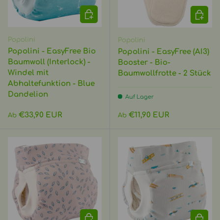
OPTIONEN AUSWÄHLEN
OPTIO
Popolini
Popolini
Popolini - EasyFree Bio
Popolini - EasyFree (AI3)
Baumwoll (Interlock) -
Booster - Bio-
Windel mit
Baumwollfrotte - 2 Stück
Abhaltefunktion - Blue
Dandelion
Auf Lager
Normaler Preis
Normaler Preis
€33,90 EUR
€11,90 EUR
Ab
Ab
OPTIONEN AUSWÄHLEN
OPTIO