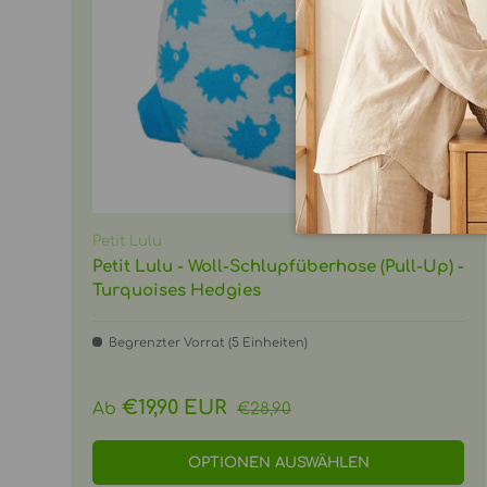
Petit Lulu
Petit Lulu - Woll-Schlupfüberhose (Pull-Up) -
Turquoises Hedgies
Begrenzter Vorrat (5 Einheiten)
Normaler Preis
Verkaufspreis
€19,90 EUR
Ab
€28,90
OPTIONEN AUSWÄHLEN