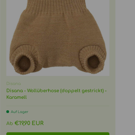
Disana
Disana - Wollüberhose (doppelt gestrickt) -
Karamell
Auf Lager
Normaler Preis
€19,90 EUR
Ab