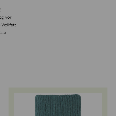
)
ag vor
Wollfett
lle