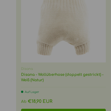
Disana
Disana - Wollüberhose (doppelt gestrickt) -
Weiß (Natur)
Auf Lager
Normaler Preis
€18,90 EUR
Ab