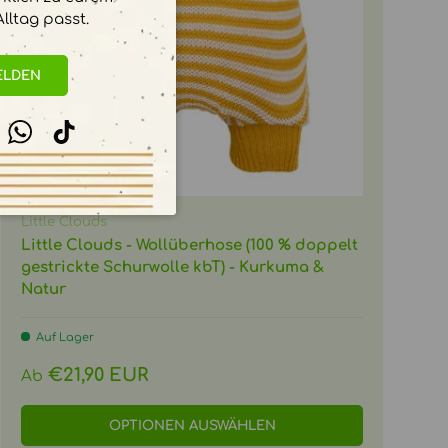
lltag passt.
ELDEN
stagram
WhatsApp
TikTok
Little Clouds
Little Clouds - Wollüberhose (100 % doppelt
gestrickte Schurwolle kbT) - Kurkuma &
Natur
Auf Lager
Normaler Preis
€21,90 EUR
Ab
OPTIONEN AUSWÄHLEN