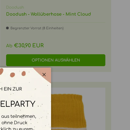
Doodush
Doodush - Wollüberhose - Mint Cloud
Begrenzter Vorrat (8 Einheiten)
Normaler Preis
€30,90 EUR
Ab
OPTIONEN AUSWÄHLEN
Schließen
H EIN ZUR
ELPARTY
aus teilnehmen,
d ohne Druck
rklich zu eurem