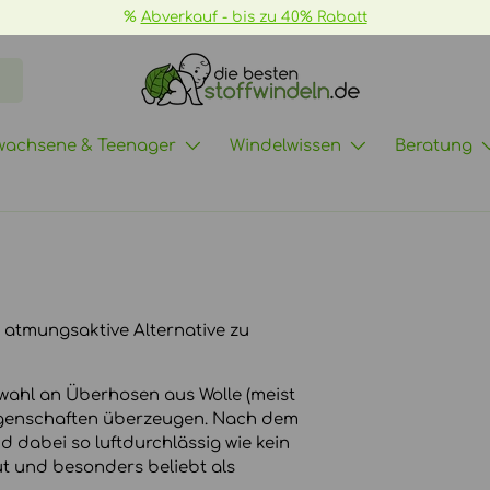
📦
GRATIS Versand ab 70€ ->
mehr Infos
wachsene & Teenager
Windelwissen
Beratung
 atmungsaktive Alternative zu
uswahl an Überhosen aus Wolle (meist
 Eigenschaften überzeugen. Nach dem
nd dabei so luftdurchlässig wie kein
ut und besonders beliebt als