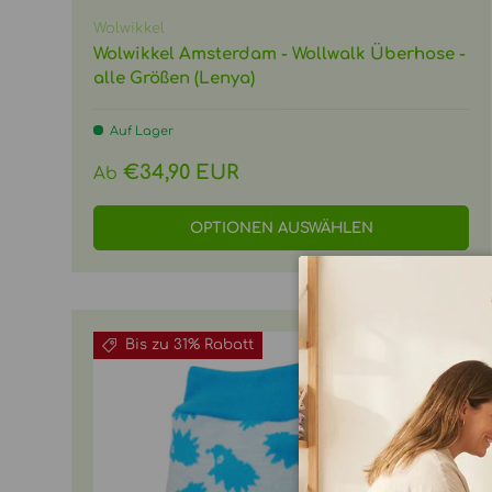
Wolwikkel
Wolwikkel Amsterdam - Wollwalk Überhose -
alle Größen (Lenya)
Auf Lager
Normaler Preis
€34,90 EUR
Ab
OPTIONEN AUSWÄHLEN
Bis zu 31% Rabatt