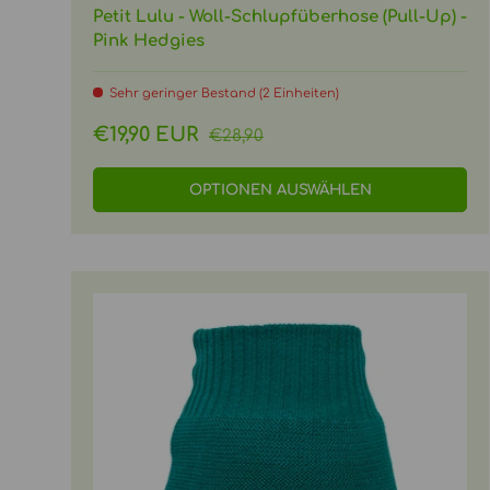
Petit Lulu - Woll-Schlupfüberhose (Pull-Up) -
Pink Hedgies
Sehr geringer Bestand (2 Einheiten)
Normaler Preis
Verkaufspreis
€19,90 EUR
€28,90
OPTIONEN AUSWÄHLEN