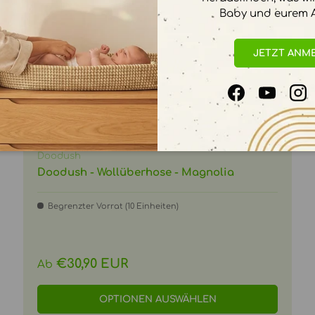
Baby und eurem A
JETZT ANM
Facebook
YouTube
In
Doodush
Doodush - Wollüberhose - Magnolia
Begrenzter Vorrat (10 Einheiten)
Normaler Preis
€30,90 EUR
Ab
OPTIONEN AUSWÄHLEN