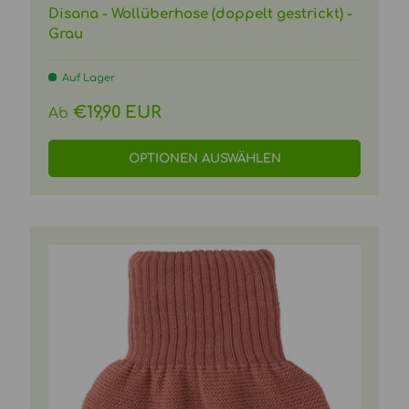
Disana - Wollüberhose (doppelt gestrickt) -
Grau
Auf Lager
Normaler Preis
€19,90 EUR
Ab
OPTIONEN AUSWÄHLEN