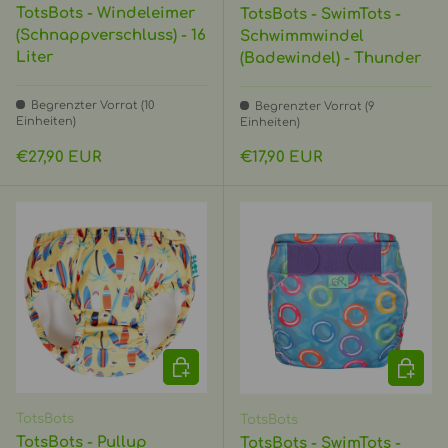
TotsBots - Windeleimer
TotsBots - SwimTots -
(Schnappverschluss) - 16
Schwimmwindel
Liter
(Badewindel) - Thunder
Begrenzter Vorrat (10
Begrenzter Vorrat (9
Einheiten)
Einheiten)
Normaler Preis
Normaler Preis
€27,90 EUR
€17,90 EUR
OPTIONEN AUSWÄHLEN
OPTIO
TotsBots
TotsBots
TotsBots - Pullup
TotsBots - SwimTots -