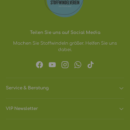
Teilen Sie uns auf Social Media
Machen Sie Stoffwindeln größer. Helfen Sie uns
dabei.
Facebook
YouTube
Instagram
WhatsApp
TikTok
Service & Beratung
VIP Newsletter