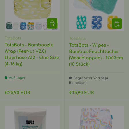
OPTIONEN AUSWÄHLEN
OPTIO
TotsBots
TotsBots
TotsBots - Bamboozle
TotsBots - Wipes -
Wrap (PeeNut V2.0)
Bambus-Feuchttücher
Überhose AI2 - One Size
(Waschlappen) - 17x13cm
(4-16 kg)
(10 Stück)
Auf Lager
Begrenzter Vorrat (4
Einheiten)
Normaler Preis
Normaler Preis
€25,90 EUR
€15,90 EUR