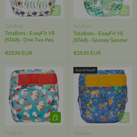
IN DEN WARENKORB
IN DEN
TotsBots
TotsBots
TotsBots - EasyFit V5
TotsBots - EasyFit V5
(STAR) - One Two Pea
(STAR) - Goosey Gander
Normaler Preis
Normaler Preis
€25,90 EUR
€25,90 EUR
Ausverkauft
IN DEN WARENKORB
IN DEN
TotsBots
TotsBots