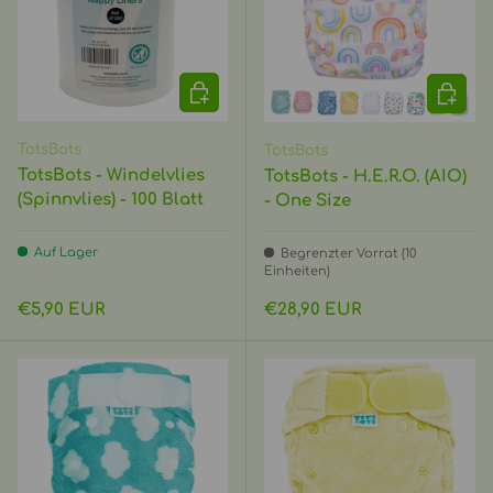
IN DEN WARENKORB
OPTIO
TotsBots
TotsBots
TotsBots - Windelvlies
TotsBots - H.E.R.O. (AIO)
(Spinnvlies) - 100 Blatt
- One Size
Auf Lager
Begrenzter Vorrat (10
Einheiten)
Normaler Preis
Normaler Preis
€5,90 EUR
€28,90 EUR