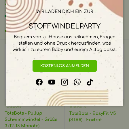
(Badewindel) - Lollibots
(Badewindel) - Dive
WIR LADEN DICH EIN ZUR
Auf Lager
Begrenzter Vorrat (5
Einheiten)
STOFFWINDELPARTY
Normaler Preis
Normaler Preis
€17,90 EUR
€17,90 EUR
Bequem von zu Hause aus teilnehmen, Fragen
stellen und ohne Druck herausfinden, was
Ausverkauft
wirklich zu eurem Baby und eurem Alltag passt.
KOSTENLOS ANMELDEN
Facebook
YouTube
Instagram
WhatsApp
TikTok
OPTIONEN AUSWÄHLEN
IN DEN
TotsBots
TotsBots
TotsBots - Pullup
TotsBots - EasyFit V5
Schwimmwindel - Größe
(STAR) - Foxtrot
3 (12-18 Monate)