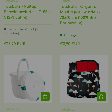
TotsBots
TotsBots
TotsBots - Pullup
TotsBots - Organic
Schwimmwindel - Größe
Muslin (Mullwindel) -
5 (2-3 Jahre)
70x70 cm (100% Bio-
Baumwolle)
Begrenzter Vorrat (5
Einheiten)
Auf Lager
Normaler Preis
Normaler Preis
€16,90 EUR
€3,90 EUR
IN DEN WARENKORB
OPTIO
TotsBots
TotsBots