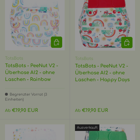
OPTIONEN AUSWÄHLEN
OPTIO
TotsBots
TotsBots
TotsBots - PeeNut V2 -
TotsBots - PeeNut V2 -
Überhose AI2 - ohne
Überhose AI2 - ohne
Laschen - Rainbow
Laschen - Happy Days
Begrenzter Vorrat (3
Einheiten)
Normaler Preis
Normaler Preis
€19,90 EUR
€19,90 EUR
Ab
Ab
Ausverkauft