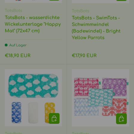
TotsBots
TotsBots
TotsBots - wasserdichte
TotsBots - SwimTots -
Wickelunterlage "Happy
Schwimmwindel
Mat" (72x47 cm)
(Badewindel) - Bright
Yellow Parrots
Auf Lager
Normaler Preis
Normaler Preis
€18,90 EUR
€17,90 EUR
OPTIONEN AUSWÄHLEN
OPTIO
TotsBots