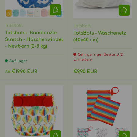
OPTIONEN AUSWÄHLEN
IN DEN
TotsBots
TotsBots
Totsbots - Bamboozle
TotsBots - Wäschenetz
Stretch - Höschenwindel
(40x40 cm)
- Newborn (2-8 kg)
Sehr geringer Bestand (2
Einheiten)
Auf Lager
Normaler Preis
Normaler Preis
€19,90 EUR
€9,90 EUR
Ab
OPTIONEN AUSWÄHLEN
OPTIO