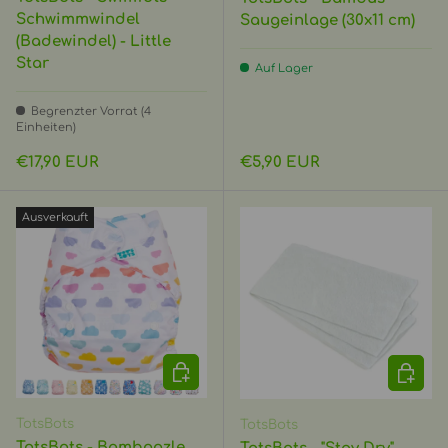
Schwimmwindel
Saugeinlage (30x11 cm)
(Badewindel) - Little
Star
Auf Lager
Begrenzter Vorrat (4
Einheiten)
Normaler Preis
Normaler Preis
€17,90 EUR
€5,90 EUR
Ausverkauft
OPTIONEN AUSWÄHLEN
IN DEN
TotsBots
TotsBots
TotsBots - Bamboozle