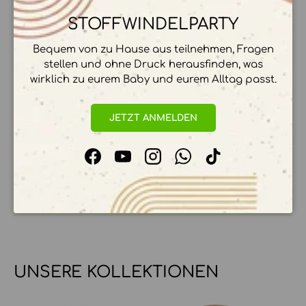
HERSTELLER & HERKUNFT
STOFFWINDELPARTY
Bequem von zu Hause aus teilnehmen, Fragen
stellen und ohne Druck herausfinden, was
ZAHLUNGSMÖGLICHKEITEN
wirklich zu eurem Baby und eurem Alltag passt.
JETZT ANMELDEN
Ihre Zahlungsinformationen werden sicher
Facebook
YouTube
Instagram
WhatsApp
TikTok
verarbeitet. Wir speichern keine
Kreditkartendetails.
UNSERE KOLLEKTIONEN