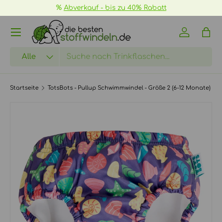
%
Abverkauf - bis zu 40% Rabatt
DIREKT ZUM INHALT
Menü
Einloggen
Eink
Suchen
Art
Alle
Startseite
TotsBots - Pullup Schwimmwindel - Größe 2 (6-12 Monate)
ZU PRODUKTINFORMATIONEN SPRINGEN