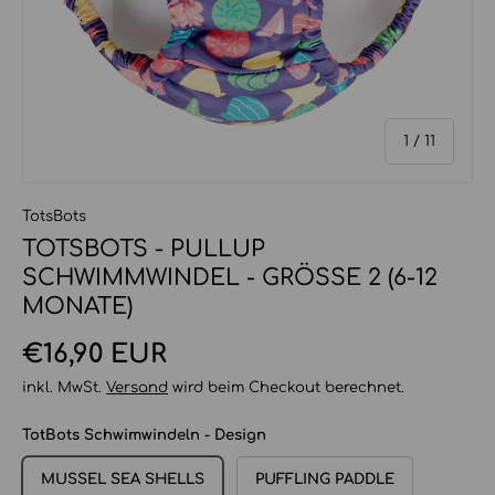
von
1
/
11
TotsBots
TOTSBOTS - PULLUP
SCHWIMMWINDEL - GRÖSSE 2 (6-12 M
ONATE)
Normaler Preis
€16,90 EUR
inkl. MwSt.
Versand
wird beim Checkout berechnet.
TotBots Schwimwindeln - Design
MUSSEL SEA SHELLS
PUFFLING PADDLE