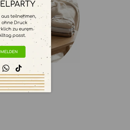
ELPARTY
aus teilnehmen,
d ohne Druck
rklich zu eurem
lltag passt.
r Nähe
NMELDEN
stagram
WhatsApp
TikTok