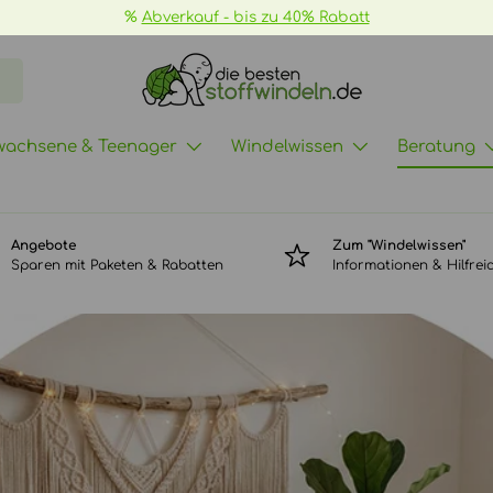
📦
GRATIS Versand ab 70€ ->
mehr Infos
wachsene & Teenager
Windelwissen
Beratung
Angebote
Zum "Windelwissen"
Sparen mit Paketen & Rabatten
Informationen & Hilfrei