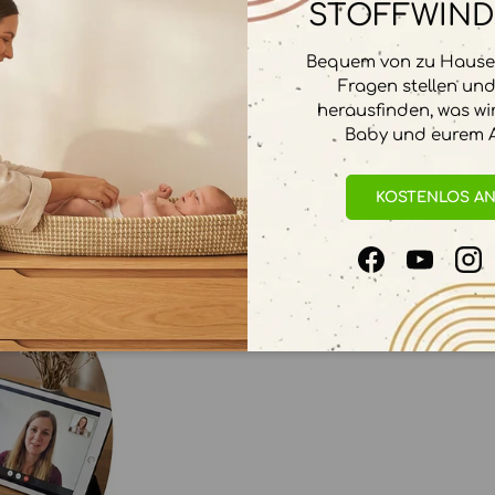
STOFFWIND
Bequem von zu Hause 
Fragen stellen un
herausfinden, was wi
Baby und eurem A
Berater in Ihre
KOSTENLOS A
Facebook
YouTube
In