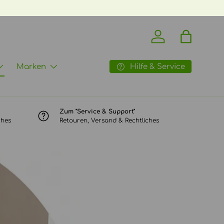
Einloggen
Einkaufst
Hilfe & Service
Marken
Zum "Service & Support"
ches
Retouren, Versand & Rechtliches