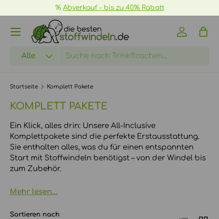
%
Abverkauf - bis zu 40% Rabatt
DIREKT ZUM INHALT
Menü
Einloggen
Eink
Suchen
Art
Alle
Startseite
Komplett Pakete
KOMPLETT PAKETE
Ein Klick, alles drin: Unsere All-Inclusive
Komplettpakete sind die perfekte Erstausstattung.
Sie enthalten alles, was du für einen entspannten
Start mit Stoffwindeln benötigst – von der Windel bis
zum Zubehör.
Mehr lesen...
Sortieren nach
Produktlist
Produ