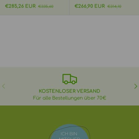
Verkaufspreis
Normaler Preis
Verkaufspreis
Normaler Preis
€285,26 EUR
€266,90 EUR
€335,60
€314,10
VORHERIGE
NÄ
KOSTENLOSER VERSAND
Für alle Bestellungen über 70€