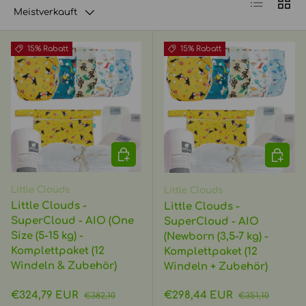
Meistverkauft
15% Rabatt
15% Rabatt
IN DEN WARENKORB
IN DEN
Little Clouds
Little Clouds
Little Clouds -
Little Clouds -
SuperCloud - AIO (One
SuperCloud - AIO
Size (5-15 kg) -
(Newborn (3,5-7 kg) -
Komplettpaket (12
Komplettpaket (12
Windeln & Zubehör)
Windeln + Zubehör)
Verkaufspreis
Normaler Preis
Verkaufspreis
Normaler Preis
€324,79 EUR
€298,44 EUR
€382,10
€351,10