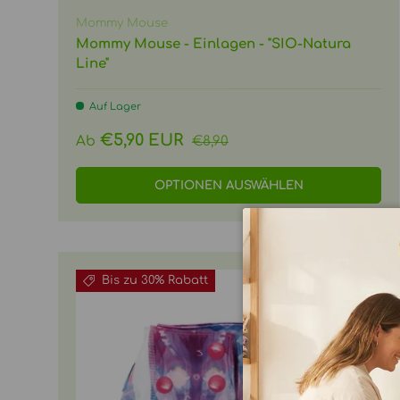
Mommy Mouse
Mommy Mouse - Einlagen - "SIO-Natura
Line"
Auf Lager
Normaler Preis
Verkaufspreis
€5,90 EUR
Ab
€8,90
OPTIONEN AUSWÄHLEN
Bis zu 30% Rabatt