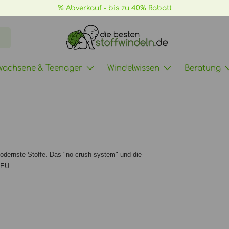
wachsene & Teenager
Windelwissen
Beratung
odernste Stoffe. Das "no-crush-system" und die
 EU.