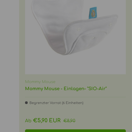
Mommy Mouse
Mommy Mouse - Einlagen- "SIO-Air"
Begrenzter Vorrat (6 Einheiten)
Normaler Preis
Verkaufspreis
€5,90 EUR
Ab
€8,90