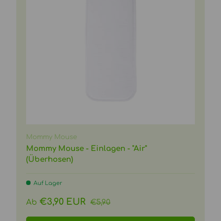
Mommy Mouse
Mommy Mouse - Einlagen - "Air"
(Überhosen)
Auf Lager
Normaler Preis
Verkaufspreis
€3,90 EUR
Ab
€5,90