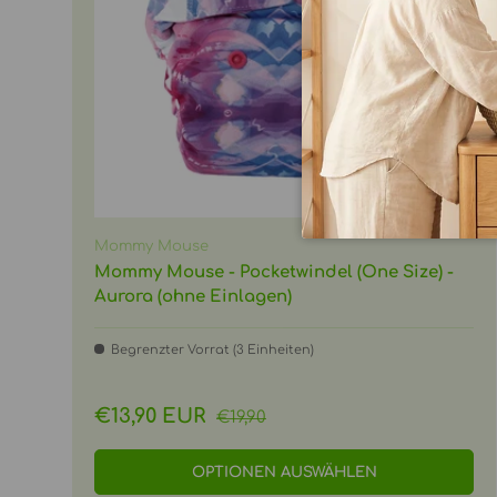
Mommy Mouse
Mommy Mouse - Pocketwindel (One Size) -
Aurora (ohne Einlagen)
Begrenzter Vorrat (3 Einheiten)
Normaler Preis
Verkaufspreis
€13,90 EUR
€19,90
OPTIONEN AUSWÄHLEN