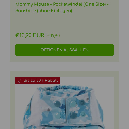
Mommy Mouse - Pocketwindel (One Size) -
Sunshine (ohne Einlagen)
Normaler Preis
Verkaufspreis
€13,90 EUR
€19,90
OPTIONEN AUSWÄHLEN
Bis zu 30% Rabatt