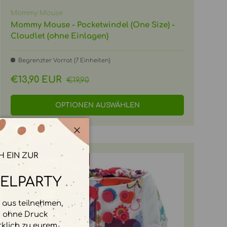
Mommy Mouse
Mommy Mouse - Pocketwindel (One Size) -
Cloudlet (ohne Einlagen)
Begrenzter Vorrat (7 Einheiten)
Normaler Preis
Verkaufspreis
€13,90 EUR
€19,90
OPTIONEN AUSWÄHLEN
Schließen
H EIN ZUR
Bis zu 30% Rabatt
ELPARTY
aus teilnehmen,
d ohne Druck
rklich zu eurem