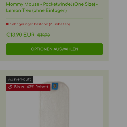
Mommy Mouse - Pocketwindel (One Size) -
Lemon Tree (ohne Einlagen)
Sehr geringer Bestand (2 Einheiten)
Normaler Preis
Verkaufspreis
€13,90 EUR
€19,90
OPTIONEN AUSWÄHLEN
Ausverkauft
Bis zu 43% Rabatt