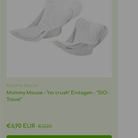
Mommy Mouse
Mommy Mouse - "no crush" Einlagen - "SIO-
Travel"
Normaler Preis
Verkaufspreis
€6,90 EUR
€10,90