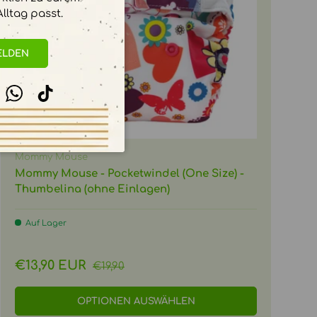
lltag passt.
ELDEN
stagram
WhatsApp
TikTok
Mommy Mouse
Mommy Mouse - Pocketwindel (One Size) -
Thumbelina (ohne Einlagen)
Auf Lager
Normaler Preis
Verkaufspreis
€13,90 EUR
€19,90
OPTIONEN AUSWÄHLEN