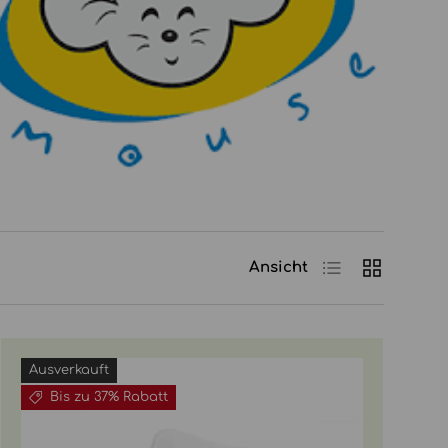
Produktliste
Produktras
Ansicht
Ausverkauft
Bis zu 37% Rabatt