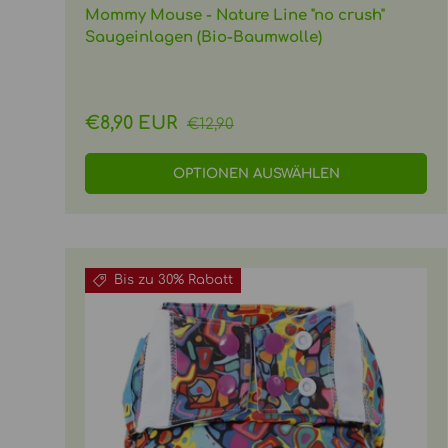
Mommy Mouse - Nature Line "no crush"
Saugeinlagen (Bio-Baumwolle)
Normaler Preis
Verkaufspreis
€8,90 EUR
€12,90
OPTIONEN AUSWÄHLEN
Bis zu 30% Rabatt