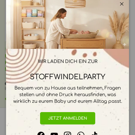
Schli
IN DEN WARENKORB
KiddiKutter
KiddiKutter -
WIR LADEN DICH EIN ZUR
KandoKutter - Sicheres
Messer für Erwachsene
STOFFWINDELPARTY
Begrenzter Vorrat (6
Bequem von zu Hause aus teilnehmen, Fragen
Einheiten)
stellen und ohne Druck herausfinden, was
Normaler Preis
€29,90 EUR
wirklich zu eurem Baby und eurem Alltag passt.
JETZT ANMELDEN