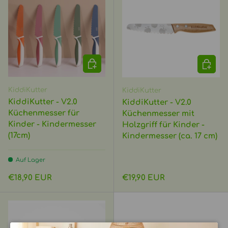
OPTIONEN AUSWÄHLEN
OPTIO
KiddiKutter
KiddiKutter
KiddiKutter - V2.0
KiddiKutter - V2.0
Küchenmesser für
Küchenmesser mit
Kinder - Kindermesser
Holzgriff für Kinder -
(17cm)
Kindermesser (ca. 17 cm)
Auf Lager
Normaler Preis
Normaler Preis
€18,90 EUR
€19,90 EUR