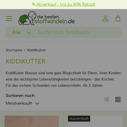
%
Abverkauf - bis zu 40% Rabatt
DIREKT ZUM INHALT
Menü
Einloggen
Eink
Suchen
Art
Alle
Startseite
KiddiKutter
KIDDIKUTTER
KiddiKutter Messer sind eine gute Möglichkeit für Eltern, ihren Kindern
eine der wichtigsten Lebensfähigkeiten beizubringen - das Kochen.
Für das sichere Schneiden von Lebensmitteln. Ab 3 Jahren.
Sortieren nach
Produktlist
Produ
Meistverkauft
Ausverkauft