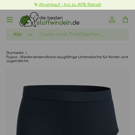
%
Abverkauf - bis zu 40% Rabatt
DIREKT ZUM INHALT
Menü
Einloggen
Eink
Suchen
Art
Alle
Startseite
Pupus - Wiederverwendbare saugfähige Unterwäsche für Kinder und
Jugendliche
ZU PRODUKTINFORMATIONEN SPRINGEN