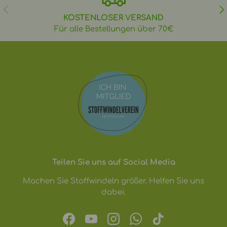
VORHERIGE
NÄ
KOSTENLOSER VERSAND
Für alle Bestellungen über 70€
Teilen Sie uns auf Social Media
Machen Sie Stoffwindeln größer. Helfen Sie uns
dabei.
Facebook
YouTube
Instagram
WhatsApp
TikTok