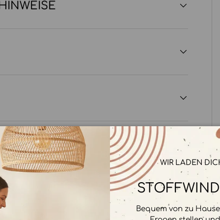
SHINWEISE
WIR LADEN DIC
STOFFWIND
rbeitet. Wir speichern keine
Bequem von zu Hause 
Fragen stellen un