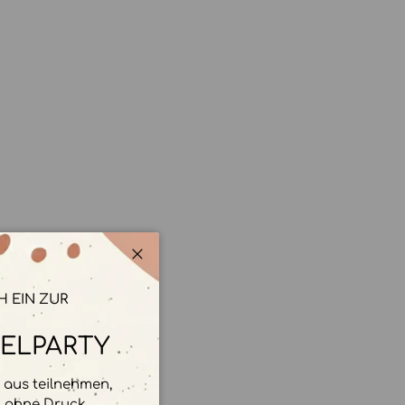
Schließen
H EIN ZUR
ELPARTY
aus teilnehmen,
d ohne Druck