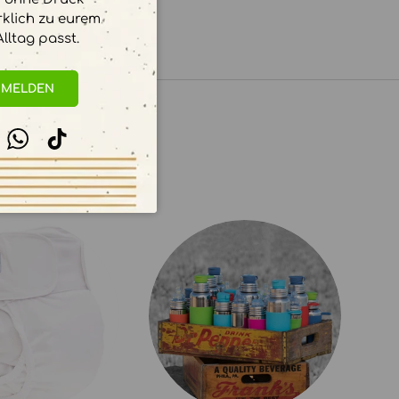
rklich zu eurem
lltag passt.
NMELDEN
stagram
WhatsApp
TikTok