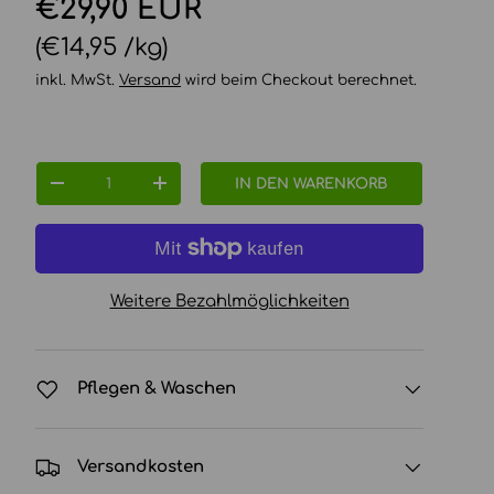
Normaler Preis
€29,90 EUR
Grundpreis
€14,95 /kg
inkl. MwSt.
Versand
wird beim Checkout berechnet.
Anzahl
IN DEN WARENKORB
MENGE VERRINGERN
MENGE ERHÖHEN
Weitere Bezahlmöglichkeiten
Pflegen & Waschen
Versandkosten