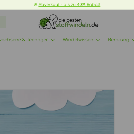
📦
GRATIS Versand ab 70€ ->
mehr Infos
wachsene & Teenager
Windelwissen
Beratung