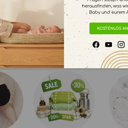
herausfinden, was wi
Baby und eurem A
KOSTENLOS A
Facebook
YouTube
In