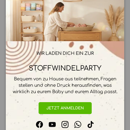
Schli
Versandkosten
Teilen:
WIR LADEN DICH EIN ZUR
Schlie
Ab 70€ Versandkostenfrei
Super schneller Versand
STOFFWINDELPARTY
Mit Liebe gepackt ❤️
Bequem von zu Hause aus teilnehmen, Fragen
stellen und ohne Druck herausfinden, was
wirklich zu eurem Baby und eurem Alltag passt.
JETZT ANMELDEN
BESCHREIBUNG
Facebook
YouTube
Instagram
WhatsApp
TikTok