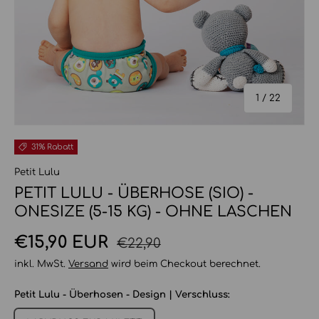
von
1
/
22
31% Rabatt
Petit Lulu
PETIT LULU - ÜBERHOSE (SIO) -
ONESIZE (5-15 KG) - OHNE LASCHEN
Normaler Preis
Verkaufspreis
€15,90 EUR
€22,90
inkl. MwSt.
Versand
wird beim Checkout berechnet.
Petit Lulu - Überhosen - Design | Verschluss: