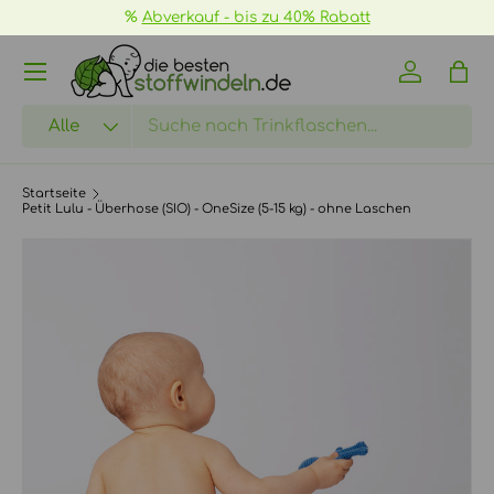
%
Abverkauf - bis zu 40% Rabatt
DIREKT ZUM INHALT
Menü
Einloggen
Eink
Suchen
Art
Alle
Startseite
Petit Lulu - Überhose (SIO) - OneSize (5-15 kg) - ohne Laschen
ZU PRODUKTINFORMATIONEN SPRINGEN