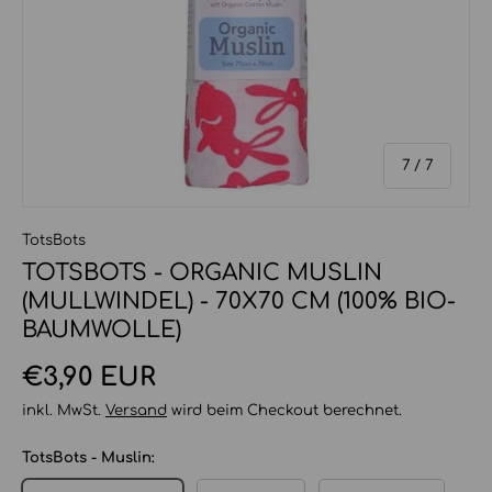
von
7
/
7
TotsBots
TOTSBOTS - ORGANIC MUSLIN
(MULLWINDEL) - 70X70 CM (100% BIO-
BAUMWOLLE)
Normaler Preis
€3,90 EUR
inkl. MwSt.
Versand
wird beim Checkout berechnet.
TotsBots - Muslin: