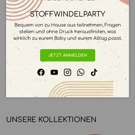
HERSTELLER & HERKUNFT
STOFFWINDELPARTY
Bequem von zu Hause aus teilnehmen, Fragen
stellen und ohne Druck herausfinden, was
ZAHLUNGSMÖGLICHKEITEN
wirklich zu eurem Baby und eurem Alltag passt.
JETZT ANMELDEN
Ihre Zahlungsinformationen werden sicher
verarbeitet. Wir speichern keine
Facebook
YouTube
Instagram
WhatsApp
TikTok
Kreditkartendetails.
UNSERE KOLLEKTIONEN