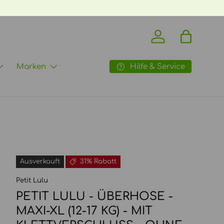
Einloggen
Einkaufst
Hilfe & Service
Marken
Ausverkauft
31% Rabatt
Petit Lulu
PETIT LULU - ÜBERHOSE -
MAXI-XL (12-17 KG) - MIT