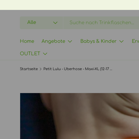
DIREKT ZUM INHALT
Suchen
Art
Alle
Home
Angebote
Babys & Kinder
Er
OUTLET
Startseite
Petit Lulu - Überhose - Maxi-XL (12-17 kg) - mit Klettverschluss - ohne Laschen
ZU PRODUKTINFORMATIONEN SPRINGEN