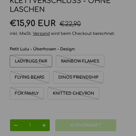
KLETTVERSCHLUSS - OHNE
LASCHEN
Normaler Preis
Verkaufspreis
€15,90 EUR
€22,90
inkl. MwSt.
Versand
wird beim Checkout berechnet.
Petit Lulu - Überhosen - Design:
LADYBUGS FAIR
RAINBOW FLAMES
FLYING BEARS
DINOS FRIENDSHIP
FOX FAMILY
KNITTED CHEVRON
Anzahl
AUSVERKAUFT
MENGE VERRINGERN
MENGE ERHÖHEN