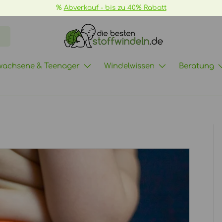
%
Abverkauf - bis zu 40% Rabatt
wachsene & Teenager
Windelwissen
Beratung