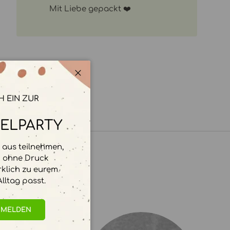
Mit Liebe gepackt ❤️
Schließen
H EIN ZUR
ELPARTY
aus teilnehmen,
d ohne Druck
rklich zu eurem
lltag passt.
NMELDEN