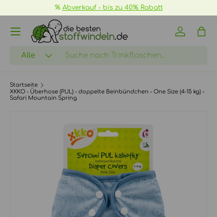
%
Abverkauf - bis zu 40% Rabatt
DIREKT ZUM INHALT
Menü
Einloggen
Eink
Suchen
Art
Alle
Startseite
XKKO - Überhose (PUL) - doppelte Beinbündchen - One Size (4-15 kg) -
Safari Mountain Spring
ZU PRODUKTINFORMATIONEN SPRINGEN