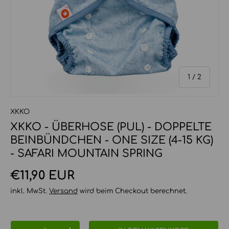
von
1
/
2
XKKO
XKKO - ÜBERHOSE (PUL) - DOPPELTE
BEINBÜNDCHEN - ONE SIZE (4-15 KG)
- SAFARI MOUNTAIN SPRING
Normaler Preis
€11,90 EUR
inkl. MwSt.
Versand
wird beim Checkout berechnet.
Anzahl