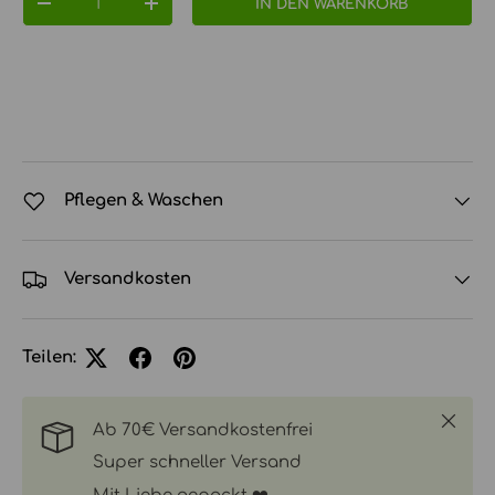
IN DEN WARENKORB
MENGE VERRINGERN
MENGE ERHÖHEN
Pflegen & Waschen
Versandkosten
Teilen:
Schlie
Ab 70€ Versandkostenfrei
Super schneller Versand