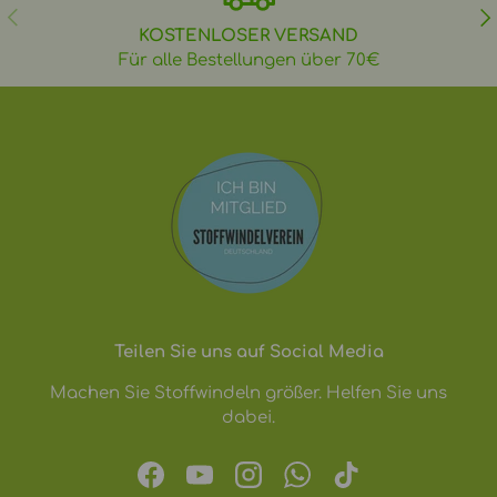
VORHERIGE
NÄ
KOSTENLOSER VERSAND
Für alle Bestellungen über 70€
Teilen Sie uns auf Social Media
Machen Sie Stoffwindeln größer. Helfen Sie uns
dabei.
Facebook
YouTube
Instagram
WhatsApp
TikTok