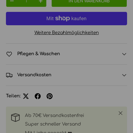
IN DEN WARENKORB
MENGE VERRINGERN
MENGE ERHÖHEN
Weitere Bezahlmöglichkeiten
Pflegen & Waschen
Versandkosten
Teilen:
Schlie
Ab 70€ Versandkostenfrei
Super schneller Versand