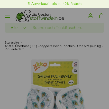
%
Abverkauf - bis zu 40% Rabatt
DIREKT ZUM INHALT
Menü
Einloggen
Eink
Suchen
Art
Alle
Startseite
XKKO - Überhose (PUL) - doppelte Beinbündchen - One Size (4-15 kg) -
Pfauenfedern
ZU PRODUKTINFORMATIONEN SPRINGEN