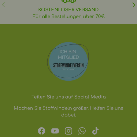
VORHERIGE
NÄ
KOSTENLOSER VERSAND
Für alle Bestellungen über 70€
Teilen Sie uns auf Social Media
Machen Sie Stoffwindeln größer. Helfen Sie uns
dabei.
Facebook
YouTube
Instagram
WhatsApp
TikTok