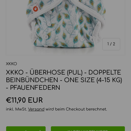
von
1
/
2
XKKO
XKKO - ÜBERHOSE (PUL) - DOPPELTE
BEINBÜNDCHEN - ONE SIZE (4-15 KG)
- PFAUENFEDERN
Normaler Preis
€11,90 EUR
inkl. MwSt.
Versand
wird beim Checkout berechnet.
Anzahl