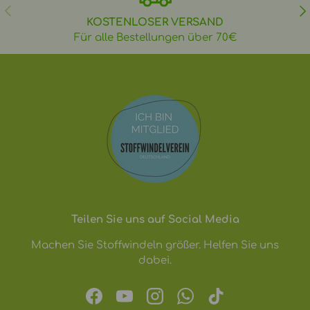
VORHERIGE
NÄ
KOSTENLOSER VERSAND
Für alle Bestellungen über 70€
Teilen Sie uns auf Social Media
Machen Sie Stoffwindeln größer. Helfen Sie uns
dabei.
Facebook
YouTube
Instagram
WhatsApp
TikTok