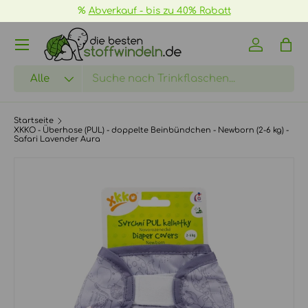
%
Abverkauf - bis zu 40% Rabatt
DIREKT ZUM INHALT
Menü
Einloggen
Eink
Suchen
Art
Alle
Startseite
XKKO - Überhose (PUL) - doppelte Beinbündchen - Newborn (2-6 kg) -
Safari Lavender Aura
ZU PRODUKTINFORMATIONEN SPRINGEN