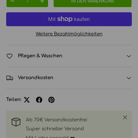
IN DEN WARENKORB
MENGE VERRINGERN
MENGE ERHÖHEN
Weitere Bezahlmöglichkeiten
Pflegen & Waschen
Versandkosten
Teilen:
Schlie
Ab 70€ Versandkostenfrei
Super schneller Versand