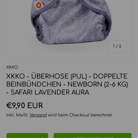
von
1
/
2
XKKO
XKKO - ÜBERHOSE (PUL) - DOPPELTE
BEINBÜNDCHEN - NEWBORN (2-6 KG)
- SAFARI LAVENDER AURA
Normaler Preis
€9,90 EUR
inkl. MwSt.
Versand
wird beim Checkout berechnet.
Anzahl