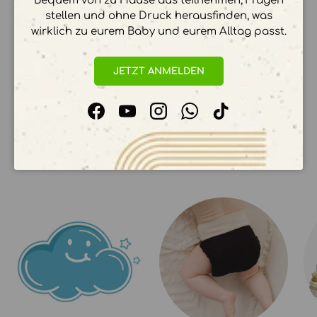
Bequem von zu Hause aus teilnehmen, Fragen
stellen und ohne Druck herausfinden, was
wirklich zu eurem Baby und eurem Alltag passt.
Ihre Zahlungsinformationen werden sicher
verarbeitet. Wir speichern keine
Kreditkartendetails.
JETZT ANMELDEN
Facebook
YouTube
Instagram
WhatsApp
TikTok
UNSERE KOLLEKTIONEN