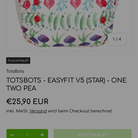
von
1
/
4
Ausverkauft
TotsBots
TOTSBOTS - EASYFIT V5 (STAR) - ONE
TWO PEA
Normaler Preis
€25,90 EUR
inkl. MwSt.
Versand
wird beim Checkout berechnet.
Anzahl
AUSVERKAUFT
MENGE VERRINGERN
MENGE ERHÖHEN