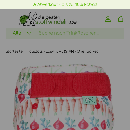
%
Abverkauf - bis zu 40% Rabatt
DIREKT ZUM INHALT
Menü
Einloggen
Eink
Suchen
Art
Alle
Startseite
TotsBots - EasyFit V5 (STAR) - One Two Pea
ZU PRODUKTINFORMATIONEN SPRINGEN