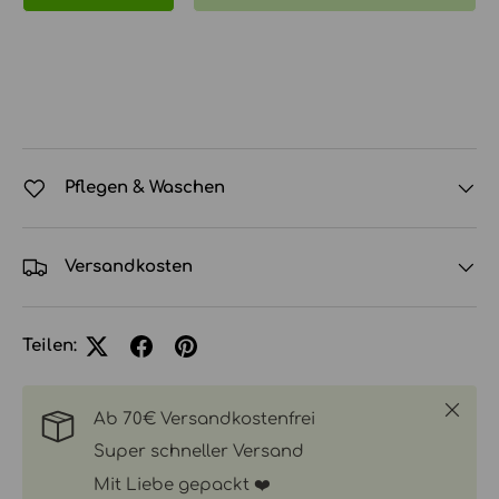
Pflegen & Waschen
Versandkosten
Teilen:
Schlie
Ab 70€ Versandkostenfrei
Super schneller Versand
Mit Liebe gepackt ❤️