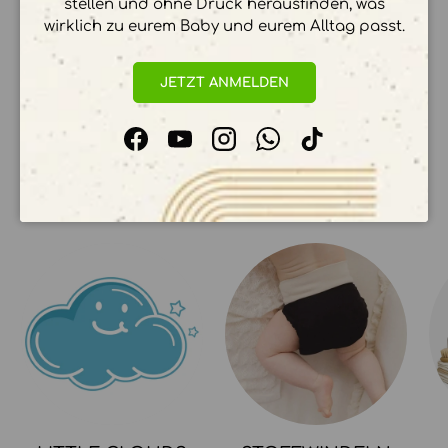
stellen und ohne Druck herausfinden, was
Ihre Zahlungsinformationen werden sicher
wirklich zu eurem Baby und eurem Alltag passt.
verarbeitet. Wir speichern keine
Kreditkartendetails.
JETZT ANMELDEN
Facebook
YouTube
Instagram
WhatsApp
TikTok
UNSERE KOLLEKTIONEN