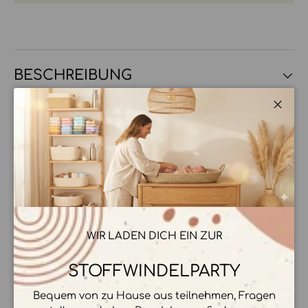
BESCHREIBUNG
Schli
MATERIAL & DETAILS
HERSTELLER & HERKUNFT
WIR LADEN DICH EIN ZUR
ZAHLUNGSMÖGLICHKEITEN
STOFFWINDELPARTY
Bequem von zu Hause aus teilnehmen, Fragen