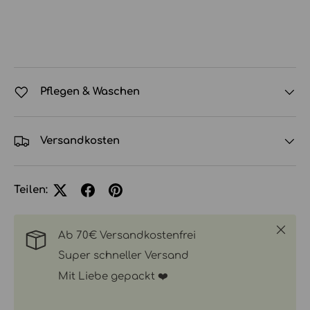
Pflegen & Waschen
Versandkosten
Teilen:
Schlie
Ab 70€ Versandkostenfrei
Super schneller Versand
Mit Liebe gepackt ❤️