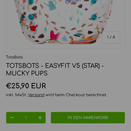
von
1
/
4
TotsBots
TOTSBOTS - EASYFIT V5 (STAR) -
MUCKY PUPS
Normaler Preis
€25,90 EUR
inkl. MwSt.
Versand
wird beim Checkout berechnet.
Anzahl
IN DEN WARENKORB
MENGE VERRINGERN
MENGE ERHÖHEN