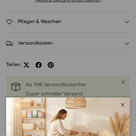
Weitere Bezahlmöglichkeiten
Pflegen & Waschen
Versandkosten
Teilen:
Schlie
Ab 70€ Versandkostenfrei
Super schneller Versand
Mit Liebe gepackt ❤️
Schli