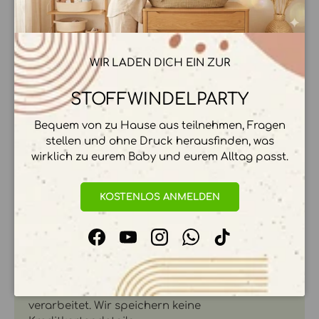
BESCHREIBUNG
WIR LADEN DICH EIN ZUR
MATERIAL & DETAILS
STOFFWINDELPARTY
Bequem von zu Hause aus teilnehmen, Fragen
HERSTELLER & HERKUNFT
stellen und ohne Druck herausfinden, was
wirklich zu eurem Baby und eurem Alltag passt.
KOSTENLOS ANMELDEN
ZAHLUNGSMÖGLICHKEITEN
Facebook
YouTube
Instagram
WhatsApp
TikTok
Ihre Zahlungsinformationen werden sicher
verarbeitet. Wir speichern keine