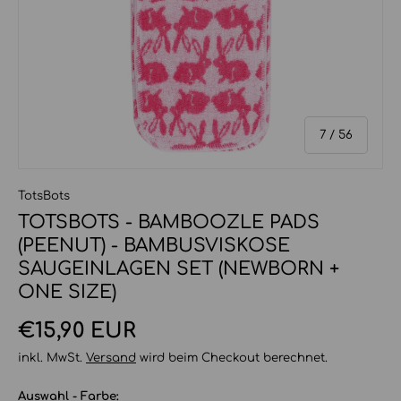
von
7
/
56
TotsBots
TOTSBOTS - BAMBOOZLE PADS
(PEENUT) - BAMBUSVISKOSE
SAUGEINLAGEN SET (NEWBORN +
ONE SIZE)
Normaler Preis
€15,90 EUR
inkl. MwSt.
Versand
wird beim Checkout berechnet.
Auswahl - Farbe: