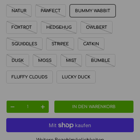
NATUR
PAWFECT
BUMMY WABBIT
FOXTROT
HEDGEHUG
OWLBERT
SQUIDDLES
STRIPEE
CATKIN
DUSK
MOSS
MIST
BUMBLE
FLUFFY CLOUDS
LUCKY DUCK
Anzahl
IN DEN WARENKORB
MENGE VERRINGERN
MENGE ERHÖHEN