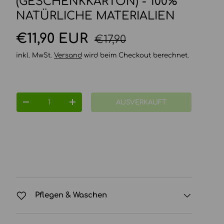
GESCHENKKARTON) - 100% N
ATÜRLICHE MATERIALIEN
Normaler Preis
Verkaufspreis
€11,90 EUR
€17,90
inkl. MwSt.
Versand
wird beim Checkout berechnet.
Anzahl
AUSVERKAUFT
MENGE VERRINGERN
MENGE ERHÖHEN
Pflegen & Waschen