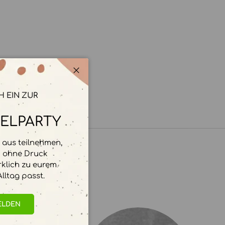
Schließen
H EIN ZUR
ELPARTY
aus teilnehmen,
d ohne Druck
rklich zu eurem
lltag passt.
ELDEN