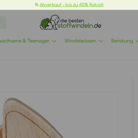
wachsene & Teenager
Windelwissen
Beratung