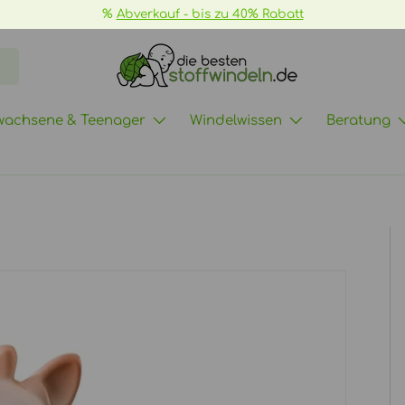
📦
GRATIS Versand ab 70€ ->
mehr Infos
wachsene & Teenager
Windelwissen
Beratung