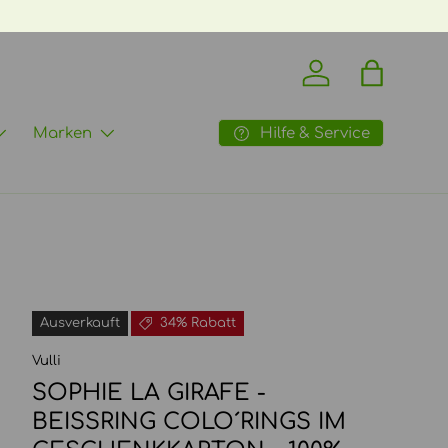
Einloggen
Einkaufst
Hilfe & Service
Marken
Ausverkauft
34% Rabatt
Vulli
SOPHIE LA GIRAFE -
BEISSRING COLO´RINGS IM G