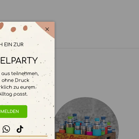
Schließen
H EIN ZUR
ELPARTY
aus teilnehmen,
d ohne Druck
rklich zu eurem
lltag passt.
NMELDEN
stagram
WhatsApp
TikTok