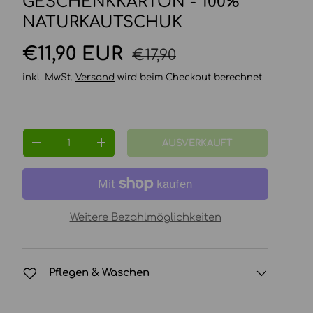
ESCHENKKARTON - 100% N
ATURKAUTSCHUK
Normaler Preis
Verkaufspreis
€11,90 EUR
€17,90
inkl. MwSt.
Versand
wird beim Checkout berechnet.
Anzahl
AUSVERKAUFT
MENGE VERRINGERN
MENGE ERHÖHEN
Weitere Bezahlmöglichkeiten
Pflegen & Waschen