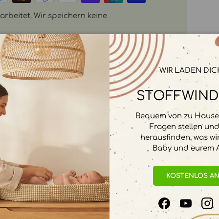
rbeitet. Wir speichern keine
WIR LADEN DIC
STOFFWIND
Bequem von zu Hause 
Fragen stellen un
herausfinden, was wi
Baby und eurem A
KOSTENLOS A
Facebook
YouTube
In