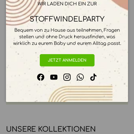
WIR LADEN DICH EIN ZUR
HERSTELLER & HERKUNFT
STOFFWINDELPARTY
Bequem von zu Hause aus teilnehmen, Fragen
stellen und ohne Druck herausfinden, was
wirklich zu eurem Baby und eurem Alltag passt.
ZAHLUNGSMÖGLICHKEITEN
JETZT ANMELDEN
Ihre Zahlungsinformationen werden sicher
Facebook
YouTube
Instagram
WhatsApp
TikTok
verarbeitet. Wir speichern keine
Kreditkartendetails.
UNSERE KOLLEKTIONEN