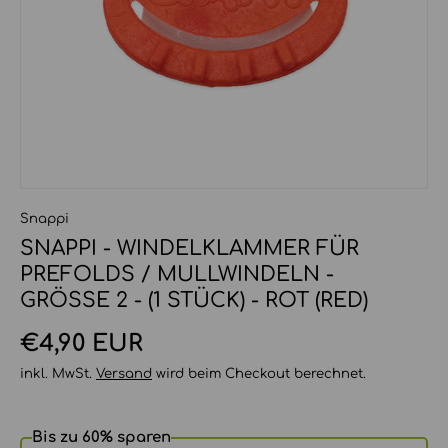
Snappi
SNAPPI - WINDELKLAMMER FÜR
PREFOLDS / MULLWINDELN -
GRÖSSE 2 - (1 STÜCK) - ROT (RED)
Normaler Preis
€4,90 EUR
inkl. MwSt.
Versand
wird beim Checkout berechnet.
Bis zu 60% sparen