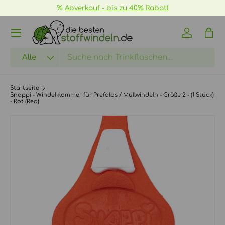
40% Rabatt
📦
GRATIS Versand ab 70€ ->
me
DIREKT ZUM INHALT
Menü
Einloggen
Eink
Suchen
Art
Alle
Startseite
Snappi - Windelklammer für Prefolds / Mullwindeln - Größe 2 - (1 Stück)
- Rot (Red)
ZU PRODUKTINFORMATIONEN SPRINGEN