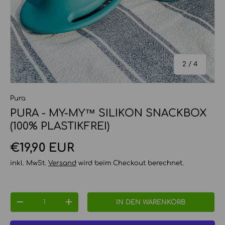
von
2
/
4
Pura
PURA - MY-MY™ SILIKON SNACKBOX
(100% PLASTIKFREI)
Normaler Preis
€19,90 EUR
inkl. MwSt.
Versand
wird beim Checkout berechnet.
Anzahl
IN DEN WARENKORB
MENGE VERRINGERN
MENGE ERHÖHEN