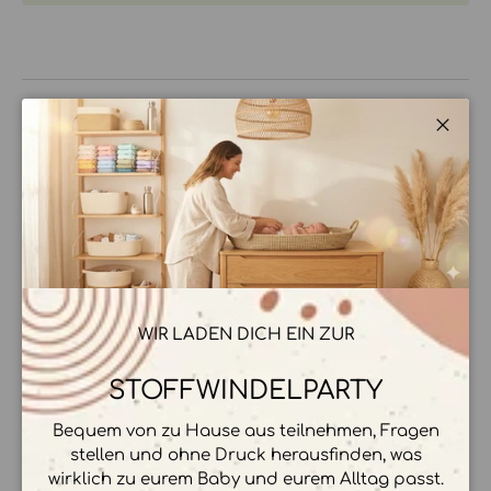
BESCHREIBUNG
Schli
HERSTELLER & HERKUNFT
ZAHLUNGSMÖGLICHKEITEN
WIR LADEN DICH EIN ZUR
STOFFWINDELPARTY
Bequem von zu Hause aus teilnehmen, Fragen
Ihre Zahlungsinformationen werden sicher
stellen und ohne Druck herausfinden, was
verarbeitet. Wir speichern keine
wirklich zu eurem Baby und eurem Alltag passt.
Kreditkartendetails.