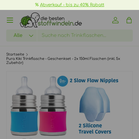
%
Abverkauf - bis zu 40% Rabatt
DIREKT ZUM INHALT
Menü
Einloggen
Eink
Suchen
Art
Alle
Startseite
Pura Kiki Trinkflasche - Geschenkset - 2x 150ml Flaschen (inkl. 5x
Zubehör)
Bild 6 ist nun in der Galerieansicht verfügbar
ZU PRODUKTINFORMATIONEN SPRINGEN