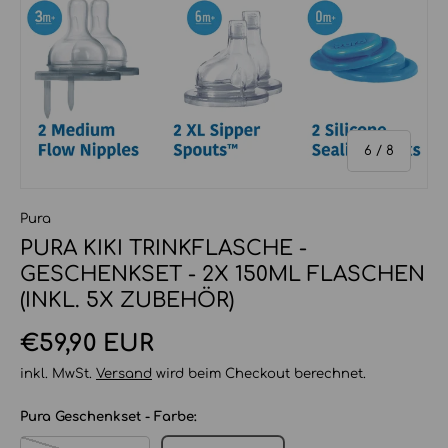
von
6
/
8
Pura
PURA KIKI TRINKFLASCHE -
GESCHENKSET - 2X 150ML FLASCHEN
(INKL. 5X ZUBEHÖR)
Normaler Preis
€59,90 EUR
inkl. MwSt.
Versand
wird beim Checkout berechnet.
Pura Geschenkset - Farbe: