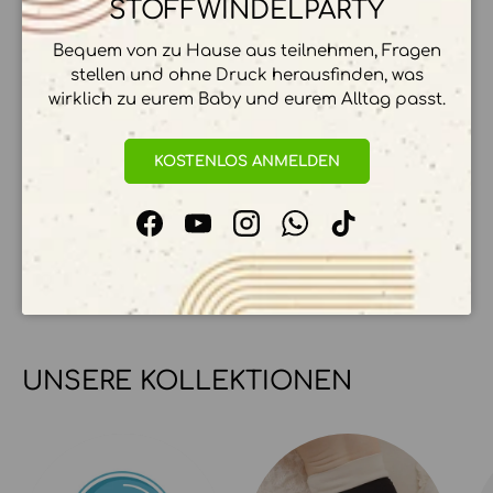
STOFFWINDELPARTY
Bequem von zu Hause aus teilnehmen, Fragen
ZAHLUNGSMÖGLICHKEITEN
stellen und ohne Druck herausfinden, was
wirklich zu eurem Baby und eurem Alltag passt.
KOSTENLOS ANMELDEN
Ihre Zahlungsinformationen werden sicher
verarbeitet. Wir speichern keine
Facebook
YouTube
Instagram
WhatsApp
TikTok
Kreditkartendetails.
UNSERE KOLLEKTIONEN