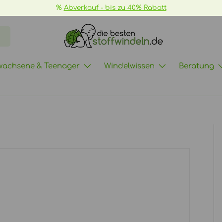
wachsene & Teenager
Windelwissen
Beratung