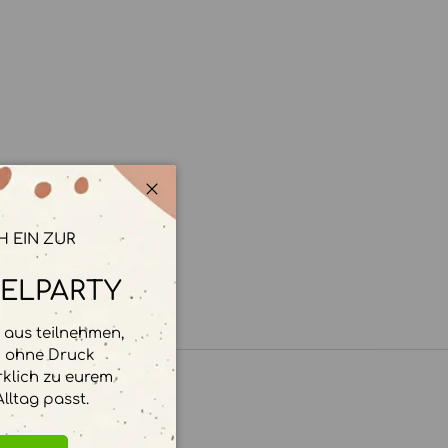
Schließen
H EIN ZUR
ELPARTY
aus teilnehmen,
d ohne Druck
rklich zu eurem
lltag passt.