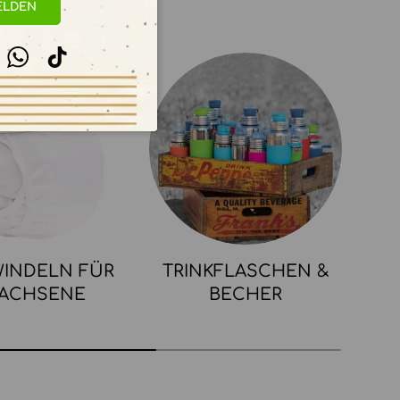
ELDEN
stagram
WhatsApp
TikTok
INDELN FÜR
TRINKFLASCHEN &
ACHSENE
BECHER