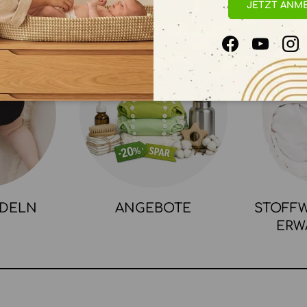
JETZT ANM
Facebook
YouTube
In
NDELN
ANGEBOTE
STOFFW
ERW