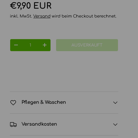
Normaler Preis
€9,90 EUR
inkl. MwSt.
Versand
wird beim Checkout berechnet.
Anzahl
AUSVERKAUFT
MENGE VERRINGERN
MENGE ERHÖHEN
Pflegen & Waschen
Versandkosten