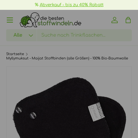
%
Abverkauf - bis zu 40% Rabatt
DIREKT ZUM INHALT
Menü
Einloggen
Eink
Suchen
Art
Alle
Startseite
Myllymuksut - Maijat Stoffbinden (alle Größen) - 100% Bio-Baumwolle
ZU PRODUKTINFORMATIONEN SPRINGEN