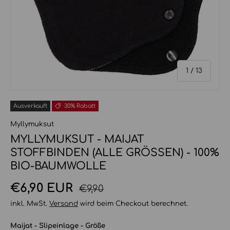
von
1
/
13
Ausverkauft
30% Rabatt
Myllymuksut
MYLLYMUKSUT - MAIJAT
STOFFBINDEN (ALLE GRÖSSEN) - 100% B
IO-BAUMWOLLE
Normaler Preis
Verkaufspreis
€6,90 EUR
€9,90
inkl. MwSt.
Versand
wird beim Checkout berechnet.
Maijat - Slipeinlage - Größe