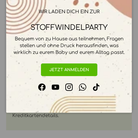
WIR LADEN DICH EIN ZUR
STOFFWINDELPARTY
BESCHREIBUNG
Bequem von zu Hause aus teilnehmen, Fragen
stellen und ohne Druck herausfinden, was
wirklich zu eurem Baby und eurem Alltag passt.
ZAHLUNGSMÖGLICHKEITEN
JETZT ANMELDEN
Facebook
YouTube
Instagram
WhatsApp
TikTok
Ihre Zahlungsinformationen werden sicher
verarbeitet. Wir speichern keine
Kreditkartendetails.