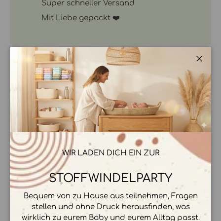
Super schneller Versand
Mit Liebe gepackt ❤️
Schli
BESCHREIBUNG
ZAHLUNGSMÖGLICHKEITEN
WIR LADEN DICH EIN ZUR
STOFFWINDELPARTY
Bequem von zu Hause aus teilnehmen, Fragen
Ihre Zahlungsinformationen werden sicher
stellen und ohne Druck herausfinden, was
verarbeitet. Wir speichern keine
wirklich zu eurem Baby und eurem Alltag passt.
Kreditkartendetails.