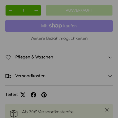
Anzahl
AUSVERKAUFT
MENGE VERRINGERN
MENGE ERHÖHEN
Weitere Bezahlmöglichkeiten
Pflegen & Waschen
Versandkosten
Teilen:
Schlie
Ab 70€ Versandkostenfrei