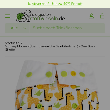
%
Abverkauf - bis zu 40% Rabatt
DIREKT ZUM INHALT
Menü
Einloggen
Eink
Suchen
Art
Alle
Startseite
Mommy Mouse - Überhose (weiche Beinbündchen) - One Size -
Giraffe
ZU PRODUKTINFORMATIONEN SPRINGEN