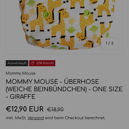
von
1
/
3
Ausverkauft
32% Rabatt
Mommy Mouse
MOMMY MOUSE - ÜBERHOSE
(WEICHE BEINBÜNDCHEN) - ONE SIZE
- GIRAFFE
Normaler Preis
Verkaufspreis
€12,90 EUR
€18,90
inkl. MwSt.
Versand
wird beim Checkout berechnet.