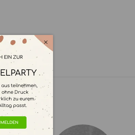
Schließen
H EIN ZUR
ELPARTY
aus teilnehmen,
d ohne Druck
rklich zu eurem
lltag passt.
NMELDEN