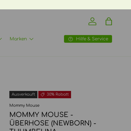
 Versand ab 70€ ->
mehr Infos
Einloggen
Einkaufst
Hilfe & Service
Marken
Ausverkauft
30% Rabatt
Mommy Mouse
MOMMY MOUSE -
ÜBERHOSE (NEWBORN) -