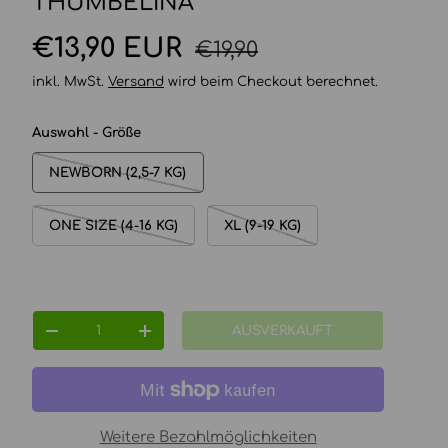
THUMBELINA
Normaler Preis
Verkaufspreis
€13,90 EUR
€19,90
inkl. MwSt.
Versand
wird beim Checkout berechnet.
Auswahl - Größe
NEWBORN (2,5-7 KG)
ONE SIZE (4-16 KG)
XL (9-19 KG)
Anzahl
AUSVERKAUFT
MENGE VERRINGERN
MENGE ERHÖHEN
Weitere Bezahlmöglichkeiten