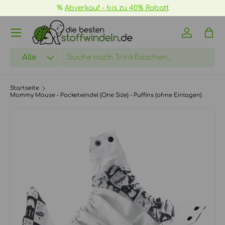
📦
GRATIS Versand ab 70€ ->
mehr Infos
DIREKT ZUM INHALT
Menü
Einloggen
Eink
Suchen
Art
Alle
Startseite
Mommy Mouse - Pocketwindel (One Size) - Puffins (ohne Einlagen)
ZU PRODUKTINFORMATIONEN SPRINGEN