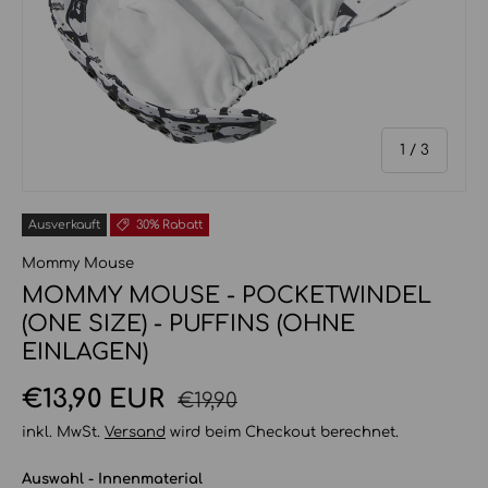
von
1
/
3
Ausverkauft
30% Rabatt
Mommy Mouse
MOMMY MOUSE - POCKETWINDEL
(ONE SIZE) - PUFFINS (OHNE
EINLAGEN)
Normaler Preis
Verkaufspreis
€13,90 EUR
€19,90
inkl. MwSt.
Versand
wird beim Checkout berechnet.
Auswahl - Innenmaterial