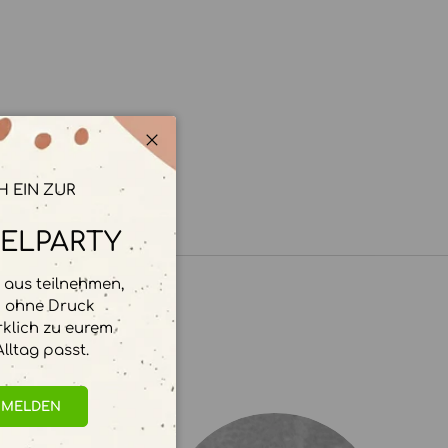
Schließen
H EIN ZUR
ELPARTY
aus teilnehmen,
d ohne Druck
rklich zu eurem
lltag passt.
NMELDEN