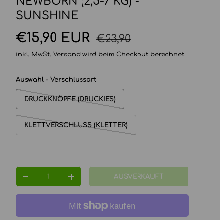
NEWBORN (2,5-7 KG) -
SUNSHINE
Normaler Preis
Verkaufspreis
€15,90 EUR
€23,90
inkl. MwSt.
Versand
wird beim Checkout berechnet.
Auswahl - Verschlussart
DRUCKKNÖPFE (DRUCKIES)
KLETTVERSCHLUSS (KLETTER)
Anzahl
AUSVERKAUFT
MENGE VERRINGERN
MENGE ERHÖHEN