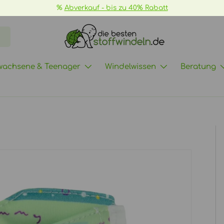
📦
GRATIS Versand ab 70€ ->
mehr Infos
wachsene & Teenager
Windelwissen
Beratung