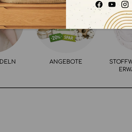
Facebook
YouTube
In
NDELN
ANGEBOTE
STOFFW
ERW