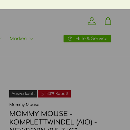
Einloggen
Einkaufst
Hilfe & Service
Marken
Ausverkauft
33% Rabatt
Mommy Mouse
MOMMY MOUSE -
KOMPLETTWINDEL (AIO) -