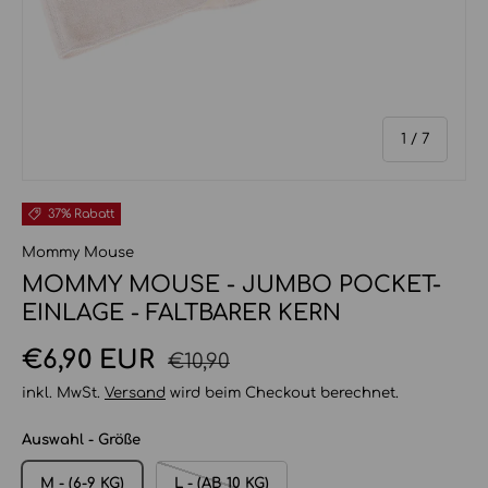
von
1
/
7
37% Rabatt
Mommy Mouse
MOMMY MOUSE - JUMBO POCKET-
EINLAGE - FALTBARER KERN
Normaler Preis
Verkaufspreis
€6,90 EUR
€10,90
inkl. MwSt.
Versand
wird beim Checkout berechnet.
Auswahl - Größe
M - (6-9 KG)
L - (AB 10 KG)