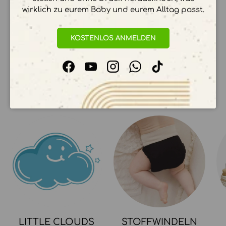
Ihre Zahlungsinformationen werden sicher
wirklich zu eurem Baby und eurem Alltag passt.
verarbeitet. Wir speichern keine
Kreditkartendetails.
KOSTENLOS ANMELDEN
Facebook
YouTube
Instagram
WhatsApp
TikTok
UNSERE KOLLEKTIONEN
LITTLE CLOUDS
STOFFWINDELN