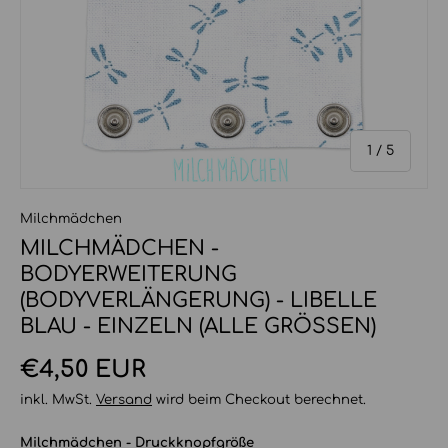
von
1
/
5
Milchmädchen
MILCHMÄDCHEN -
BODYERWEITERUNG
(BODYVERLÄNGERUNG) - LIBELLE
BLAU - EINZELN (ALLE GRÖSSEN)
Normaler Preis
€4,50 EUR
inkl. MwSt.
Versand
wird beim Checkout berechnet.
Milchmädchen - Druckknopfgröße