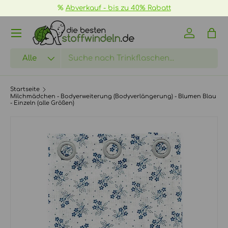
%
Abverkauf - bis zu 40% Rabatt
DIREKT ZUM INHALT
Menü
Einloggen
Eink
Suchen
Art
Alle
Startseite
Milchmädchen - Bodyerweiterung (Bodyverlängerung) - Blumen Blau
- Einzeln (alle Größen)
ZU PRODUKTINFORMATIONEN SPRINGEN