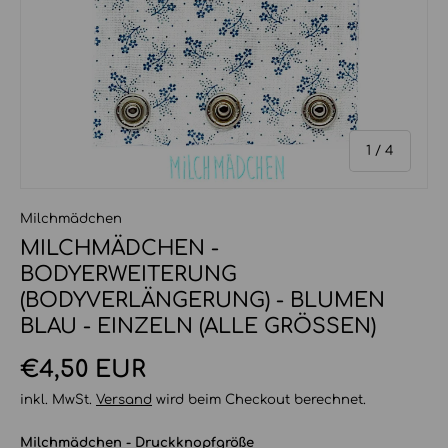
von
1
/
4
Milchmädchen
MILCHMÄDCHEN -
BODYERWEITERUNG
(BODYVERLÄNGERUNG) - BLUMEN
BLAU - EINZELN (ALLE GRÖSSEN)
Normaler Preis
€4,50 EUR
inkl. MwSt.
Versand
wird beim Checkout berechnet.
Milchmädchen - Druckknopfgröße