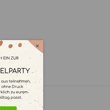
Schließen
H EIN ZUR
ELPARTY
aus teilnehmen,
d ohne Druck
rklich zu eurem
lltag passt.