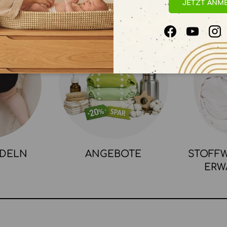
JETZT ANM
Facebook
YouTube
In
NDELN
ANGEBOTE
STOFFW
ERW