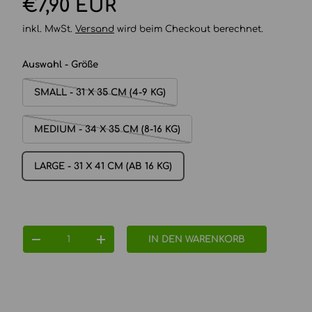
Normaler Preis
€7,90 EUR
inkl. MwSt.
Versand
wird beim Checkout berechnet.
Auswahl - Größe
SMALL - 31 X 35 CM (4-9 KG)
MEDIUM - 34 X 35 CM (8-16 KG)
LARGE - 31 X 41 CM (AB 16 KG)
Anzahl
IN DEN WARENKORB
MENGE VERRINGERN
MENGE ERHÖHEN