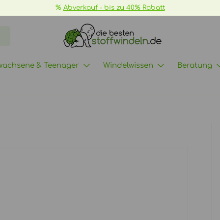
%
Abverkauf - bis zu 40% Rabatt
wachsene & Teenager
Windelwissen
Beratung