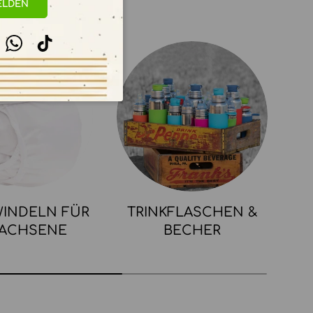
ELDEN
stagram
WhatsApp
TikTok
INDELN FÜR
TRINKFLASCHEN &
ACHSENE
BECHER