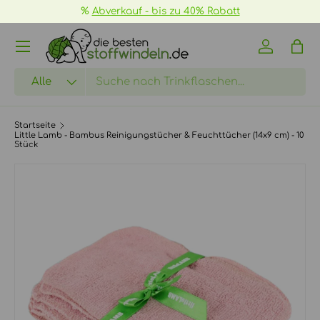
%
Abverkauf - bis zu 40% Rabatt
DIREKT ZUM INHALT
Menü
Einloggen
Eink
Suchen
Art
Alle
Startseite
Little Lamb - Bambus Reinigungstücher & Feuchttücher (14x9 cm) - 10
Stück
Bild 3 ist nun in der Galerieansicht verfügbar
ZU PRODUKTINFORMATIONEN SPRINGEN