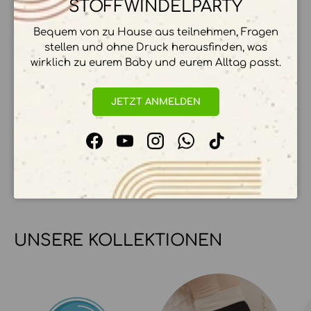
STOFFWINDELPARTY
Bequem von zu Hause aus teilnehmen, Fragen
ZAHLUNGSMÖGLICHKEITEN
stellen und ohne Druck herausfinden, was
wirklich zu eurem Baby und eurem Alltag passt.
JETZT ANMELDEN
Ihre Zahlungsinformationen werden sicher
verarbeitet. Wir speichern keine
Facebook
YouTube
Instagram
WhatsApp
TikTok
Kreditkartendetails.
UNSERE KOLLEKTIONEN