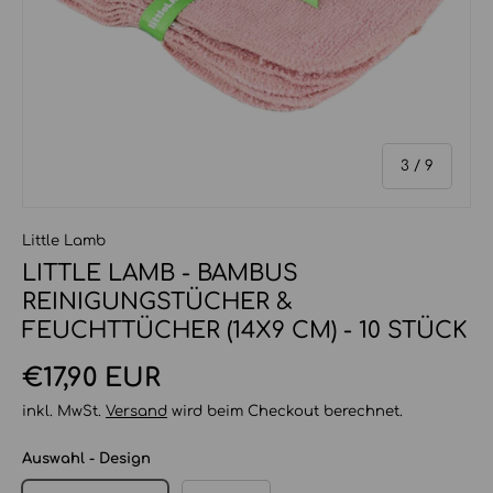
von
3
/
9
Little Lamb
LITTLE LAMB - BAMBUS
REINIGUNGSTÜCHER &
FEUCHTTÜCHER (14X9 CM) - 10 STÜCK
Normaler Preis
€17,90 EUR
inkl. MwSt.
Versand
wird beim Checkout berechnet.
Auswahl - Design