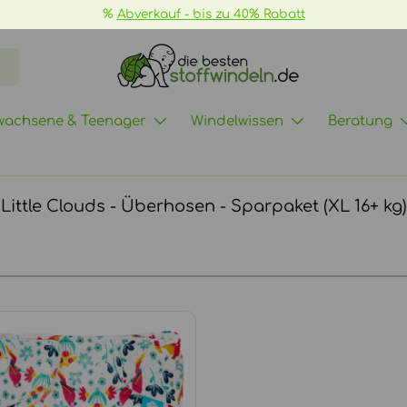
%
Abverkauf - bis zu 40% Rabatt
wachsene & Teenager
Windelwissen
Beratung
Little Clouds - Überhosen - Sparpaket (XL 16+ kg)