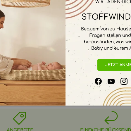
WIR LADEN DIC
ab 5 Stück
STOFFWIND
12% Rabatt
Bequem von zu Hause 
€0.00
Gesamt
Fragen stellen un
Wei
herausfinden, was wi
Baby und eurem A
JETZT ANM
Facebook
YouTube
In
ANGEBOTE
EINFACHE RÜCKSEN