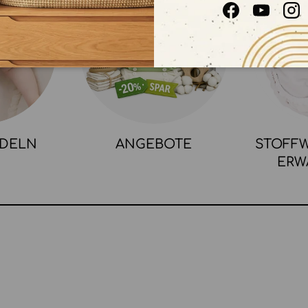
Facebook
YouTube
In
NDELN
ANGEBOTE
STOFFW
ERW