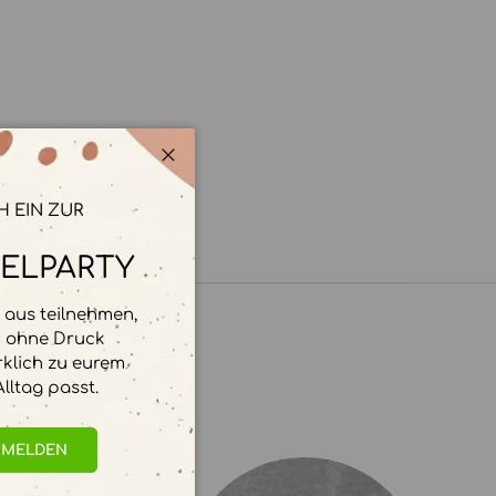
Schließen
H EIN ZUR
ELPARTY
aus teilnehmen,
d ohne Druck
rklich zu eurem
lltag passt.
NMELDEN