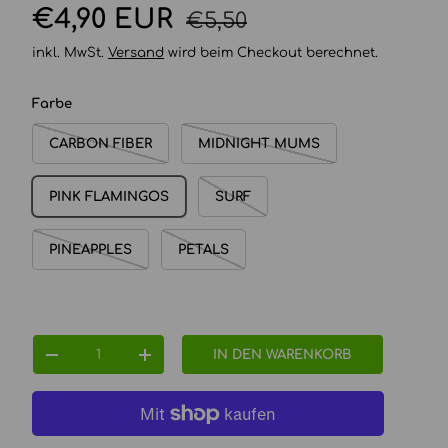
Normaler Preis
Verkaufspreis
€4,90 EUR
€5,50
inkl. MwSt.
Versand
wird beim Checkout berechnet.
Farbe
CARBON FIBER
MIDNIGHT MUMS
PINK FLAMINGOS
SURF
PINEAPPLES
PETALS
Anzahl
IN DEN WARENKORB
MENGE VERRINGERN
MENGE ERHÖHEN