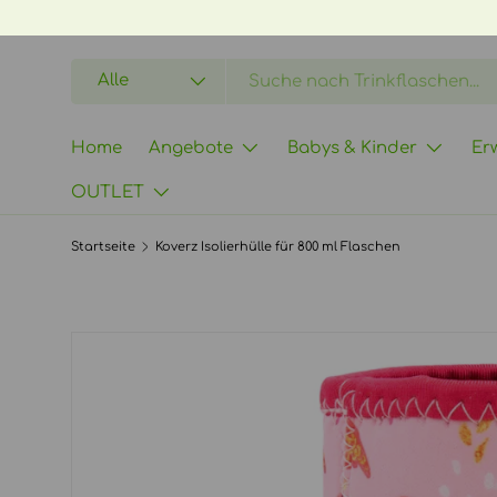
DIREKT ZUM INHALT
Suchen
Art
Alle
Home
Angebote
Babys & Kinder
Er
OUTLET
Startseite
Koverz Isolierhülle für 800 ml Flaschen
ZU PRODUKTINFORMATIONEN SPRINGEN