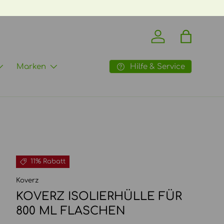
70€ ->
mehr Infos
Einloggen
Einkaufst
Hilfe & Service
Marken
11% Rabatt
Koverz
KOVERZ ISOLIERHÜLLE FÜR
800 ML FLASCHEN