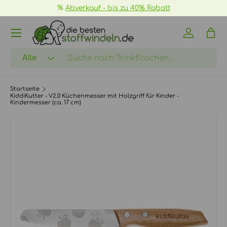
%
Abverkauf - bis zu 40% Rabatt
DIREKT ZUM INHALT
Menü
Einloggen
Eink
Suchen
Art
Alle
Startseite
KiddiKutter - V2.0 Küchenmesser mit Holzgriff für Kinder -
Kindermesser (ca. 17 cm)
ZU PRODUKTINFORMATIONEN SPRINGEN