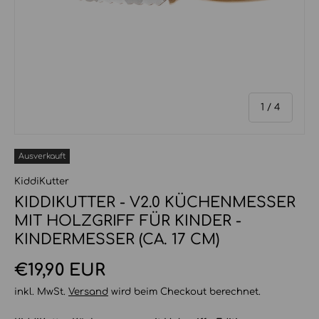
von
1
/
4
Ausverkauft
KiddiKutter
KIDDIKUTTER - V2.0 KÜCHENMESSER
MIT HOLZGRIFF FÜR KINDER -
KINDERMESSER (CA. 17 CM)
Normaler Preis
€19,90 EUR
inkl. MwSt.
Versand
wird beim Checkout berechnet.