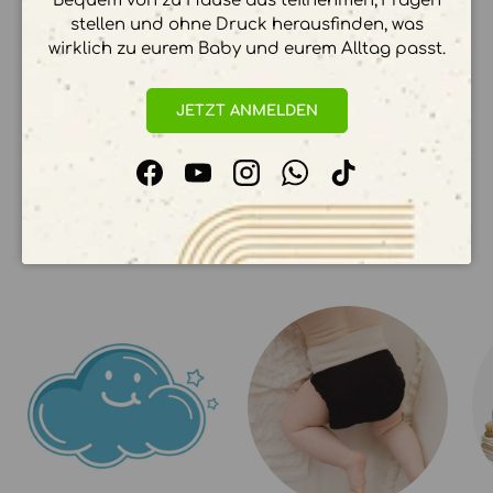
Bequem von zu Hause aus teilnehmen, Fragen
stellen und ohne Druck herausfinden, was
wirklich zu eurem Baby und eurem Alltag passt.
Ihre Zahlungsinformationen werden sicher
verarbeitet. Wir speichern keine
Kreditkartendetails.
JETZT ANMELDEN
Facebook
YouTube
Instagram
WhatsApp
TikTok
UNSERE KOLLEKTIONEN