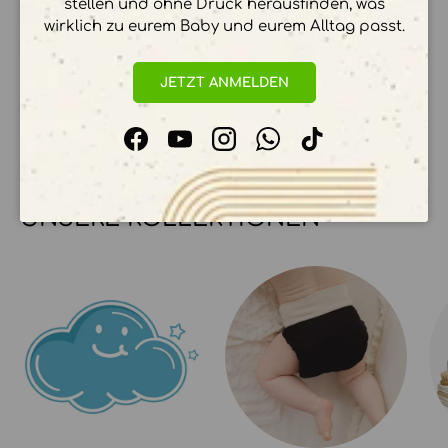
stellen und ohne Druck herausfinden, was
wirklich zu eurem Baby und eurem Alltag passt.
Ihre Zahlungsinformationen werden sicher
verarbeitet. Wir speichern keine
JETZT ANMELDEN
Kreditkartendetails.
Facebook
YouTube
Instagram
WhatsApp
TikTok
UNSERE KOLLEKTIONEN