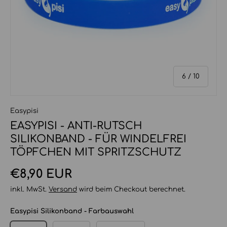
von
6
/
10
Easypisi
EASYPISI - ANTI-RUTSCH
SILIKONBAND - FÜR WINDELFREI
TÖPFCHEN MIT SPRITZSCHUTZ
Normaler Preis
€8,90 EUR
inkl. MwSt.
Versand
wird beim Checkout berechnet.
Easypisi Silikonband - Farbauswahl