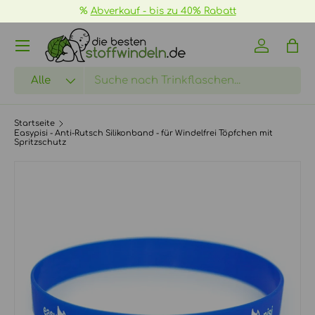
%
Abverkauf - bis zu 40% Rabatt
DIREKT ZUM INHALT
Menü
Einloggen
Eink
Suchen
Art
Alle
Startseite
Easypisi - Anti-Rutsch Silikonband - für Windelfrei Töpfchen mit
Spritzschutz
Bild 6 ist nun in der Galerieansicht verfügbar
ZU PRODUKTINFORMATIONEN SPRINGEN