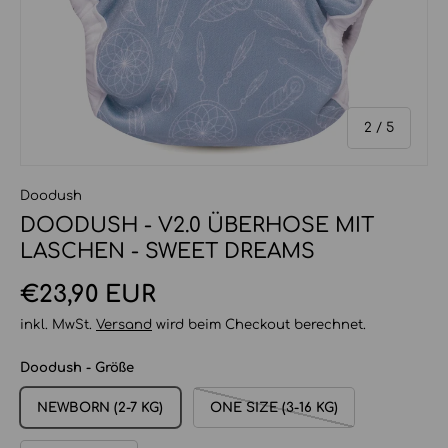
von
2
/
5
Doodush
DOODUSH - V2.0 ÜBERHOSE MIT
LASCHEN - SWEET DREAMS
Normaler Preis
€23,90 EUR
inkl. MwSt.
Versand
wird beim Checkout berechnet.
Doodush - Größe
NEWBORN (2-7 KG)
ONE SIZE (3-16 KG)