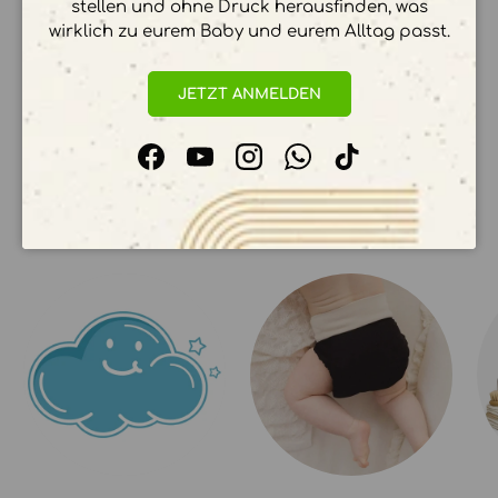
stellen und ohne Druck herausfinden, was
Ihre Zahlungsinformationen werden sicher
wirklich zu eurem Baby und eurem Alltag passt.
verarbeitet. Wir speichern keine
Kreditkartendetails.
JETZT ANMELDEN
Facebook
YouTube
Instagram
WhatsApp
TikTok
UNSERE KOLLEKTIONEN