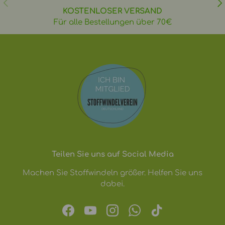
VORHERIGE
NÄ
KOSTENLOSER VERSAND
Für alle Bestellungen über 70€
Teilen Sie uns auf Social Media
Machen Sie Stoffwindeln größer. Helfen Sie uns
dabei.
Facebook
YouTube
Instagram
WhatsApp
TikTok