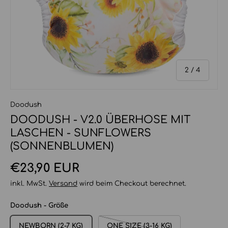
von
2
/
4
Doodush
DOODUSH - V2.0 ÜBERHOSE MIT
LASCHEN - SUNFLOWERS
(SONNENBLUMEN)
Normaler Preis
€23,90 EUR
inkl. MwSt.
Versand
wird beim Checkout berechnet.
Doodush - Größe
NEWBORN (2-7 KG)
ONE SIZE (3-16 KG)