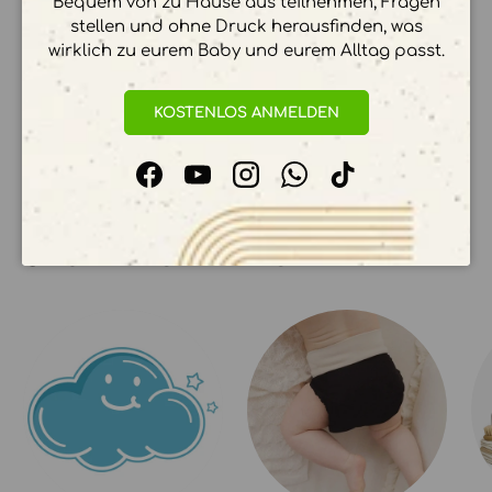
Bequem von zu Hause aus teilnehmen, Fragen
stellen und ohne Druck herausfinden, was
wirklich zu eurem Baby und eurem Alltag passt.
Ihre Zahlungsinformationen werden sicher
verarbeitet. Wir speichern keine
KOSTENLOS ANMELDEN
Kreditkartendetails.
Facebook
YouTube
Instagram
WhatsApp
TikTok
UNSERE KOLLEKTIONEN