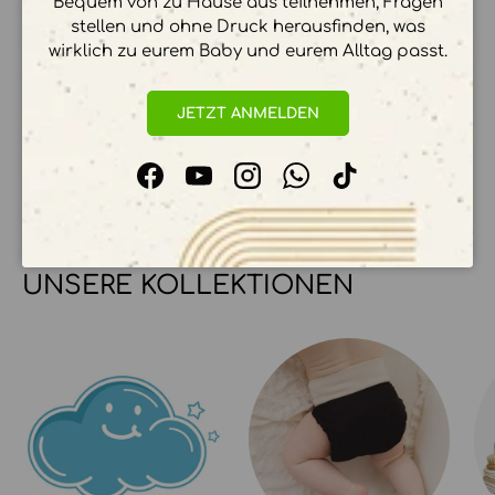
Bequem von zu Hause aus teilnehmen, Fragen
stellen und ohne Druck herausfinden, was
wirklich zu eurem Baby und eurem Alltag passt.
Ihre Zahlungsinformationen werden sicher
JETZT ANMELDEN
verarbeitet. Wir speichern keine
Kreditkartendetails.
Facebook
YouTube
Instagram
WhatsApp
TikTok
UNSERE KOLLEKTIONEN