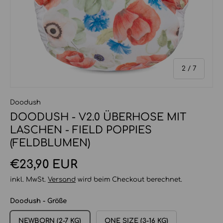
von
2
/
7
Doodush
DOODUSH - V2.0 ÜBERHOSE MIT
LASCHEN - FIELD POPPIES
(FELDBLUMEN)
Normaler Preis
€23,90 EUR
inkl. MwSt.
Versand
wird beim Checkout berechnet.
Doodush - Größe
NEWBORN (2-7 KG)
ONE SIZE (3-16 KG)