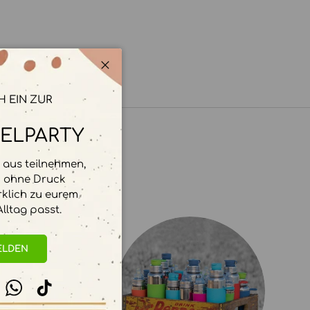
Schließen
H EIN ZUR
ELPARTY
aus teilnehmen,
d ohne Druck
rklich zu eurem
lltag passt.
ELDEN
stagram
WhatsApp
TikTok