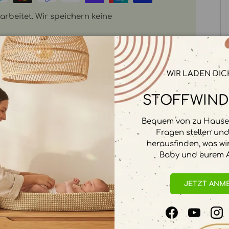
rbeitet. Wir speichern keine
WIR LADEN DIC
STOFFWIND
Bequem von zu Hause 
Fragen stellen un
herausfinden, was wi
Baby und eurem A
JETZT ANM
Facebook
YouTube
In