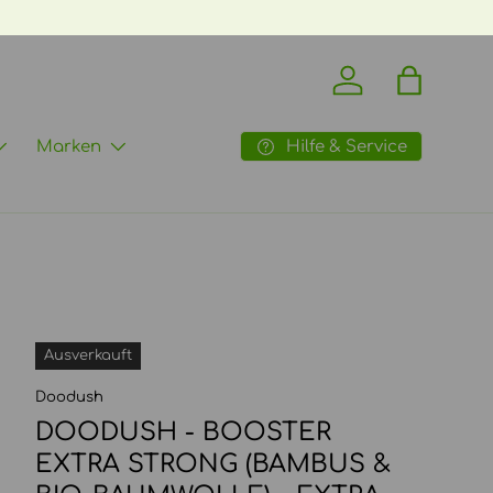
Einloggen
Einkaufst
Hilfe & Service
Marken
Ausverkauft
Doodush
DOODUSH - BOOSTER
EXTRA STRONG (BAMBUS &