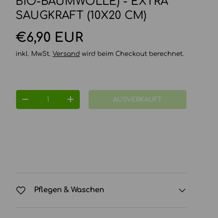
BIO-BAUMWOLLE) - EXTRA
SAUGKRAFT (10X20 CM)
Normaler Preis
€6,90 EUR
inkl. MwSt.
Versand
wird beim Checkout berechnet.
Anzahl
AUSVERKAUFT
MENGE VERRINGERN
MENGE ERHÖHEN
Pflegen & Waschen