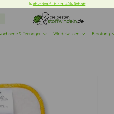
%
Abverkauf - bis zu 40% Rabatt
wachsene & Teenager
Windelwissen
Beratung