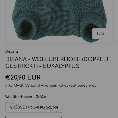
von
1
/
5
Disana
DISANA - WOLLÜBERHOSE (DOPPELT
GESTRICKT) - EUKALYPTUS
Normaler Preis
€20,90 EUR
inkl. MwSt.
Versand
wird beim Checkout berechnet.
Wollüberhosen - Größe
GRÖSSE 1 - 6,5-8 KG (62/68)