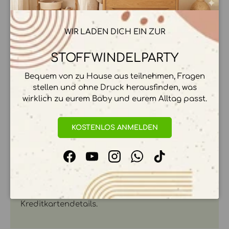
WIR LADEN DICH EIN ZUR
MATERIAL & PFLEGE
STOFFWINDELPARTY
HERSTELLER & HERKUNFT
Bequem von zu Hause aus teilnehmen, Fragen
stellen und ohne Druck herausfinden, was
wirklich zu eurem Baby und eurem Alltag passt.
ZAHLUNGSMÖGLICHKEITEN
KOSTENLOS ANMELDEN
Facebook
YouTube
Instagram
WhatsApp
TikTok
Ihre Zahlungsinformationen werden sicher
verarbeitet. Wir speichern keine
Kreditkartendetails.