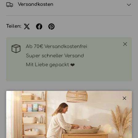
Versandkosten
Teilen:
Schlie
Ab 70€ Versandkostenfrei
Super schneller Versand
Mit Liebe gepackt ❤️
Schli
BESCHREIBUNG
VORTEILE VON WOLLÜBERHOSEN