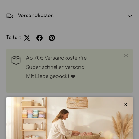
Versandkosten
Teilen:
Schlie
Ab 70€ Versandkostenfrei
Super schneller Versand
Mit Liebe gepackt ❤️
Schli
BESCHREIBUNG