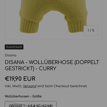
von
1
/
5
Ausverkauft
Disana
DISANA - WOLLÜBERHOSE (DOPPELT
GESTRICKT) - CURRY
Normaler Preis
€19,90 EUR
inkl. MwSt.
Versand
wird beim Checkout berechnet.
Wollüberhosen - Größe
GRÖSSE 1 - 6,5-8 KG (62/68)