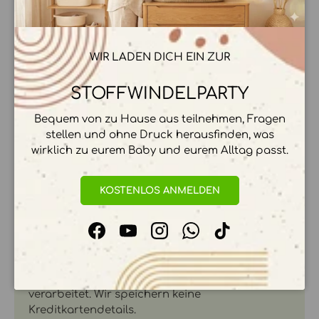
VORTEILE VON WOLLÜBERHOSEN
WIR LADEN DICH EIN ZUR
MATERIAL & PFLEGE
STOFFWINDELPARTY
Bequem von zu Hause aus teilnehmen, Fragen
HERSTELLER & HERKUNFT
stellen und ohne Druck herausfinden, was
wirklich zu eurem Baby und eurem Alltag passt.
KOSTENLOS ANMELDEN
ZAHLUNGSMÖGLICHKEITEN
Facebook
YouTube
Instagram
WhatsApp
TikTok
Ihre Zahlungsinformationen werden sicher
verarbeitet. Wir speichern keine
Kreditkartendetails.