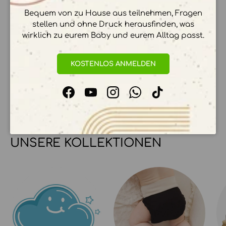
ZAHLUNGSMÖGLICHKEITEN
Bequem von zu Hause aus teilnehmen, Fragen
stellen und ohne Druck herausfinden, was
wirklich zu eurem Baby und eurem Alltag passt.
Ihre Zahlungsinformationen werden sicher
KOSTENLOS ANMELDEN
verarbeitet. Wir speichern keine
Kreditkartendetails.
Facebook
YouTube
Instagram
WhatsApp
TikTok
UNSERE KOLLEKTIONEN