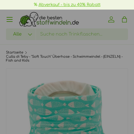
%
Abverkauf - bis zu 40% Rabatt
DIREKT ZUM INHALT
Menü
Einloggen
Eink
Suchen
Art
Alle
Startseite
Culla di Teby - "Soft Touch" Überhose - Schwimmwindel - (EINZELN) -
Fish and Kids
ZU PRODUKTINFORMATIONEN SPRINGEN