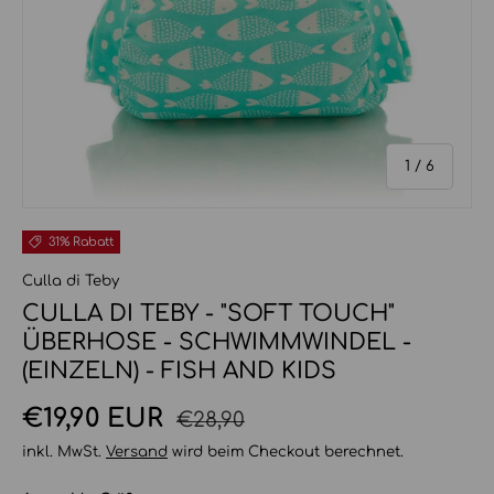
von
1
/
6
31% Rabatt
Culla di Teby
CULLA DI TEBY - "SOFT TOUCH"
ÜBERHOSE - SCHWIMMWINDEL -
(EINZELN) - FISH AND KIDS
Normaler Preis
Verkaufspreis
€19,90 EUR
€28,90
inkl. MwSt.
Versand
wird beim Checkout berechnet.